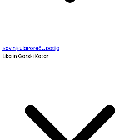
Rovinj
Pula
Poreč
Opatija
Lika in Gorski Kotar