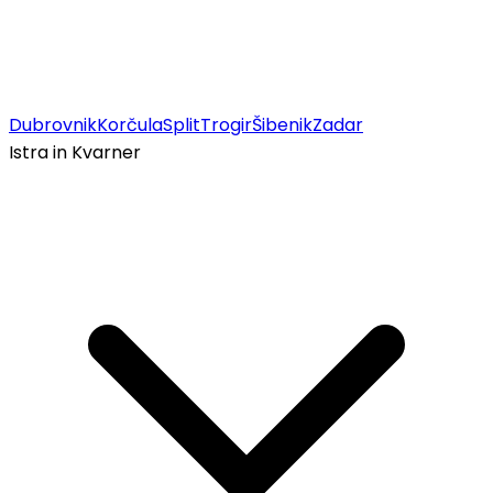
Dubrovnik
Korčula
Split
Trogir
Šibenik
Zadar
Istra in Kvarner