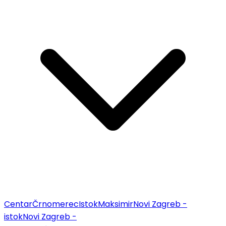
Centar
Črnomerec
Istok
Maksimir
Novi Zagreb -
istok
Novi Zagreb -