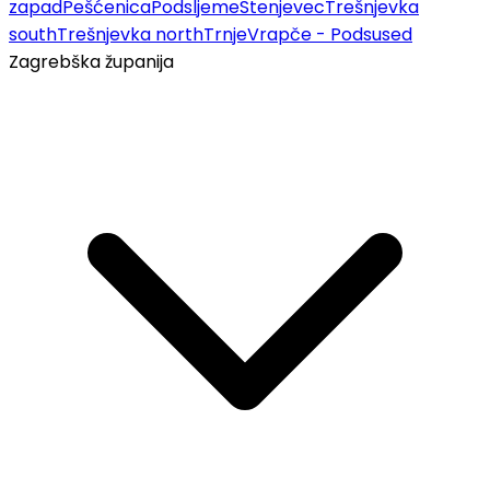
zapad
Pešćenica
Podsljeme
Stenjevec
Trešnjevka
south
Trešnjevka north
Trnje
Vrapče - Podsused
Zagrebška županija