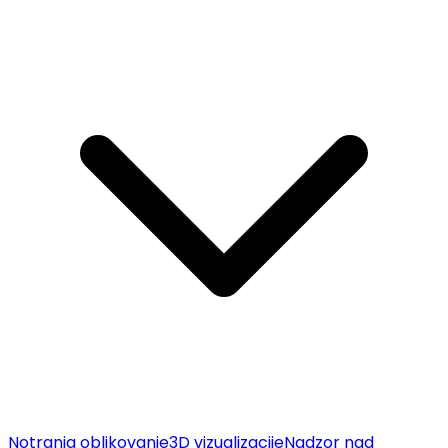
Notranja oblikovanje
3D vizualizacije
Nadzor nad