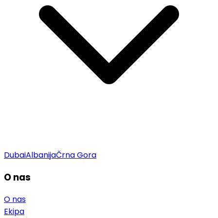
Dubai
Albanija
Črna Gora
O nas
O nas
Ekipa