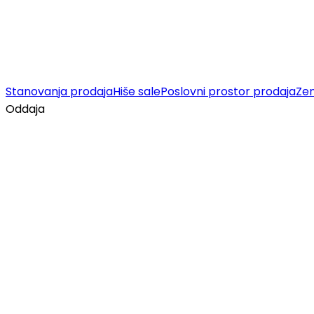
Stanovanja prodaja
Hiše sale
Poslovni prostor prodaja
Zem
Oddaja