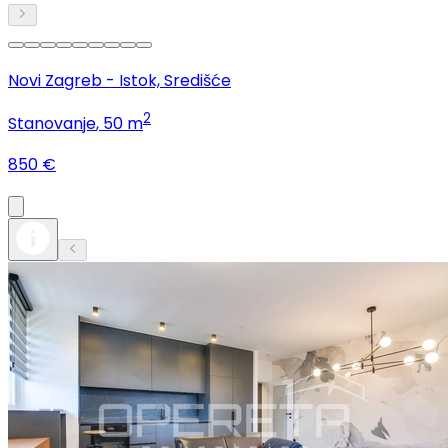
Novi Zagreb - Istok, Središće
2
Stanovanje
, 50 m
850 €