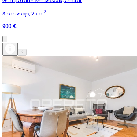
Gornji Grad - Medveščak, Centar
2
Stanovanje
, 25 m
900 €