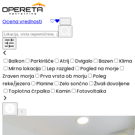
Ocena vrednosti
Balkon
Parkirišče
Atrij
Dvigalo
Bazen
Klima
Mirna lokacija
Lep razgled
Pogled na morje
Zraven morja
Prva vrsta ob morju
Poleg
reke/jezera
Planine
Zelo sončno
Živali dovoljene
Toplotna črpalka
Kamin
Fotovoltaika