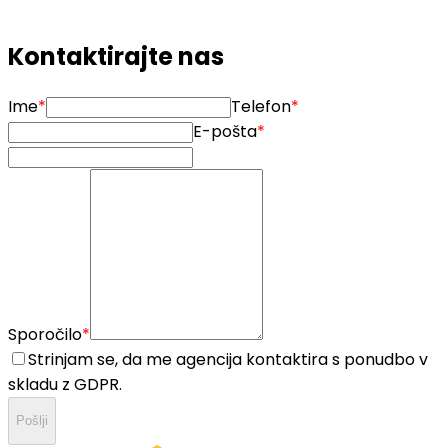
po nakupu – za dodatne nasvete, priporočila ali
prihodnje naložbe. Z Operetom kupujete brez stresa.
Kontaktirajte nas
Ime
*
Telefon
*
E-pošta
*
Sporočilo
*
Strinjam se, da me agencija kontaktira s ponudbo v
skladu z GDPR.
Pošlji