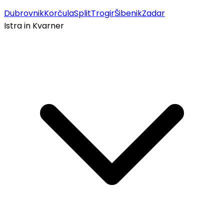
Dubrovnik
Korčula
Split
Trogir
Šibenik
Zadar
Istra in Kvarner