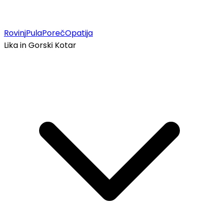
Rovinj
Pula
Poreč
Opatija
Lika in Gorski Kotar