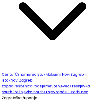
Centar
Črnomerec
Istok
Maksimir
Novi Zagreb -
istok
Novi Zagreb -
zapad
Pešćenica
Podsljeme
Stenjevec
Trešnjevka
south
Trešnjevka north
Trnje
Vrapče - Podsused
Zagrebška županija