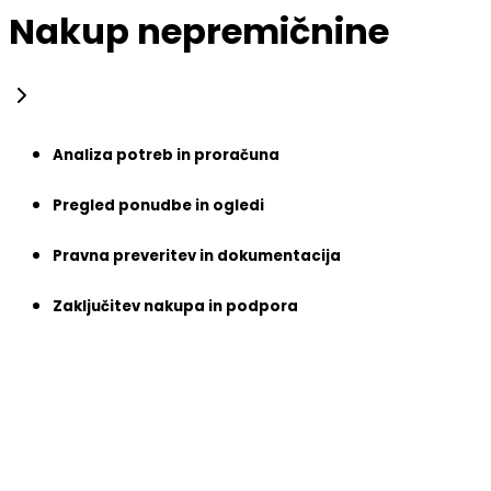
Nakup nepremičnine
Analiza potreb in proračuna
Pregled ponudbe in ogledi
Pravna preveritev in dokumentacija
Zaključitev nakupa in podpora
Analiza potreb in proračuna
Najprej skupaj določimo vaše želje, lokacijo in finančne
možnosti. Na podlagi tega naši agenti ustvarijo