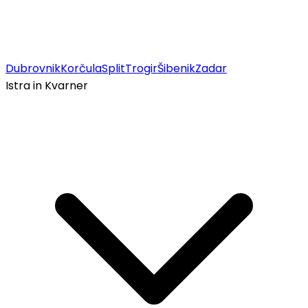
Dubrovnik
Korčula
Split
Trogir
Šibenik
Zadar
Istra in Kvarner