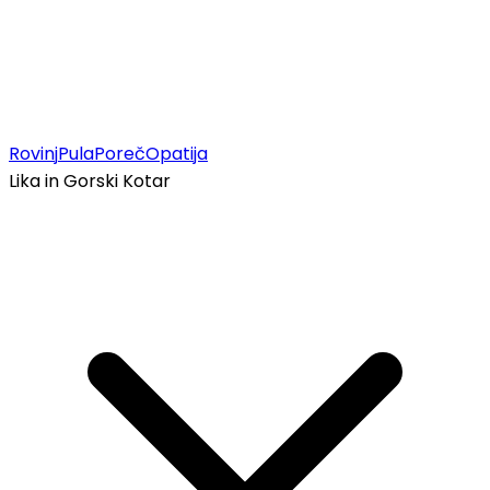
Rovinj
Pula
Poreč
Opatija
Lika in Gorski Kotar