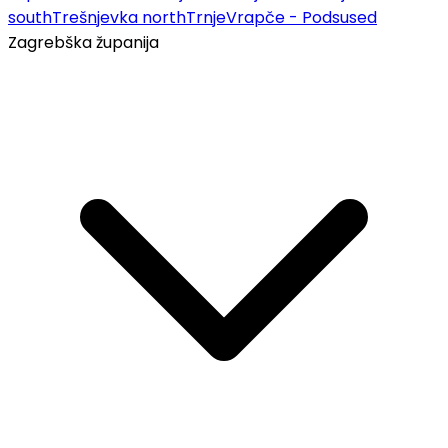
south
Trešnjevka north
Trnje
Vrapče - Podsused
Zagrebška županija