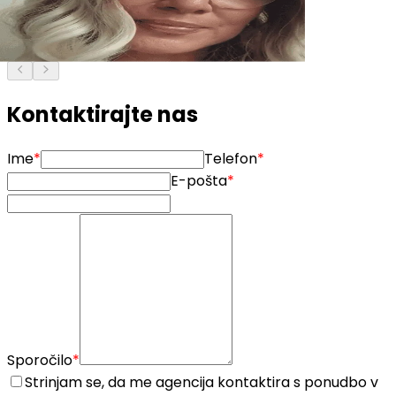
5
Od prvega srečanja z agentko Marino Zubak in
sodelovanja z Opereto, sem čutil popoln zaupanje, da
bo moja nepremičnina uspešno prodana.
Kontaktirajte nas
Ime
*
Telefon
*
E-pošta
*
Sporočilo
*
Strinjam se, da me agencija kontaktira s ponudbo v