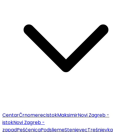
Centar
Črnomerec
Istok
Maksimir
Novi Zagreb -
istok
Novi Zagreb -
zapad
Pešćenica
Podsljeme
Stenjevec
Trešnjevka