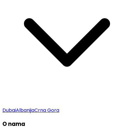
Dubai
Albanija
Crna Gora
O nama