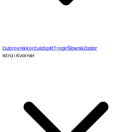
Dubrovnik
Korčula
Split
Trogir
Šibenik
Zadar
Istra i Kvarner