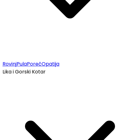
Rovinj
Pula
Poreč
Opatija
Lika i Gorski Kotar