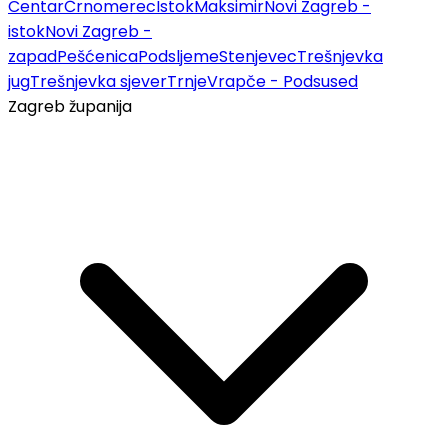
Centar
Črnomerec
Istok
Maksimir
Novi Zagreb -
istok
Novi Zagreb -
zapad
Pešćenica
Podsljeme
Stenjevec
Trešnjevka
jug
Trešnjevka sjever
Trnje
Vrapče - Podsused
Zagreb županija