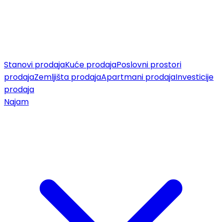
Stanovi prodaja
Kuće prodaja
Poslovni prostori
prodaja
Zemljišta prodaja
Apartmani prodaja
Investicije
prodaja
Najam