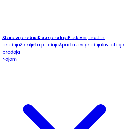
Stanovi prodaja
Kuće prodaja
Poslovni prostori
prodaja
Zemljišta prodaja
Apartmani prodaja
Investicije
prodaja
Najam