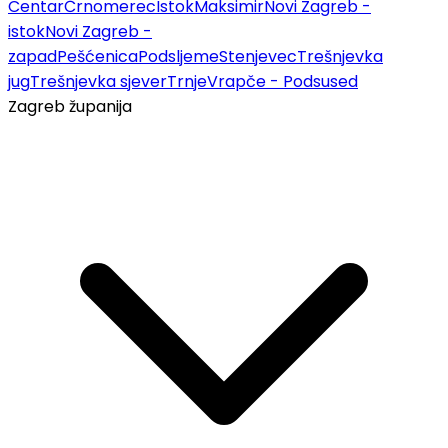
Centar
Črnomerec
Istok
Maksimir
Novi Zagreb -
istok
Novi Zagreb -
zapad
Pešćenica
Podsljeme
Stenjevec
Trešnjevka
jug
Trešnjevka sjever
Trnje
Vrapče - Podsused
Zagreb županija