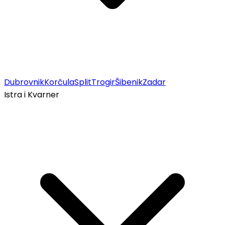
Dubrovnik
Korčula
Split
Trogir
Šibenik
Zadar
Istra i Kvarner