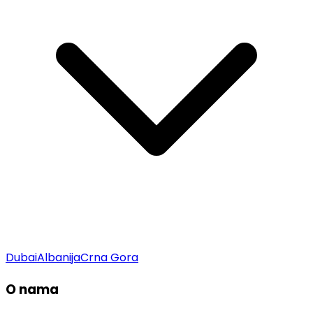
Dubai
Albanija
Crna Gora
O nama