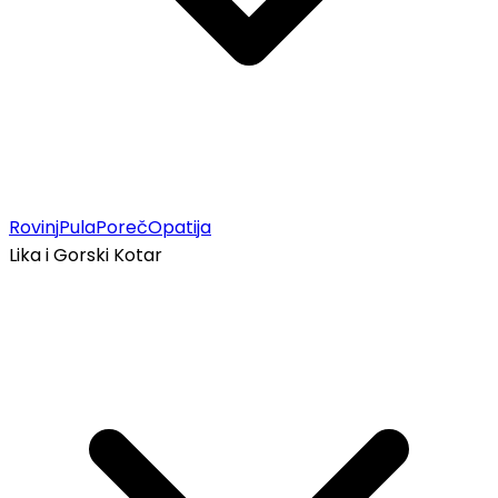
Rovinj
Pula
Poreč
Opatija
Lika i Gorski Kotar