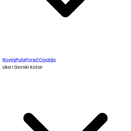
Rovinj
Pula
Poreč
Opatija
Lika i Gorski Kotar