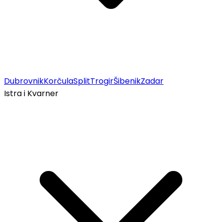
Dubrovnik
Korčula
Split
Trogir
Šibenik
Zadar
Istra i Kvarner