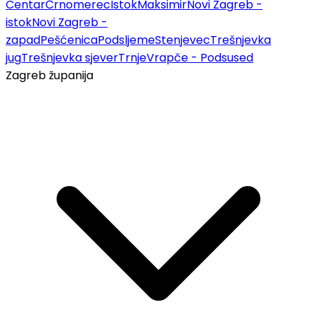
Centar
Črnomerec
Istok
Maksimir
Novi Zagreb -
istok
Novi Zagreb -
zapad
Pešćenica
Podsljeme
Stenjevec
Trešnjevka
jug
Trešnjevka sjever
Trnje
Vrapče - Podsused
Zagreb županija