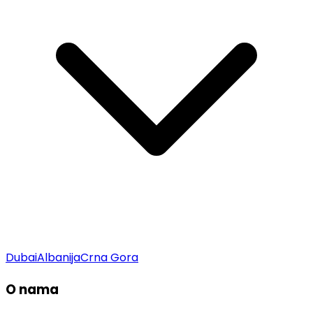
Dubai
Albanija
Crna Gora
O nama