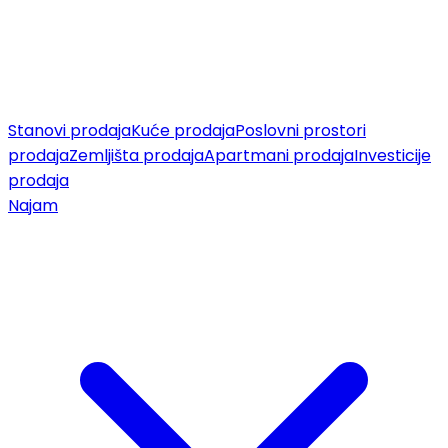
Stanovi prodaja
Kuće prodaja
Poslovni prostori
prodaja
Zemljišta prodaja
Apartmani prodaja
Investicije
prodaja
Najam