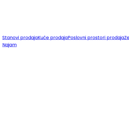
Stanovi prodaja
Kuće prodaja
Poslovni prostori prodaja
Ze
Najam