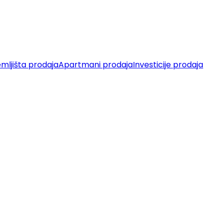
mljišta prodaja
Apartmani prodaja
Investicije prodaja