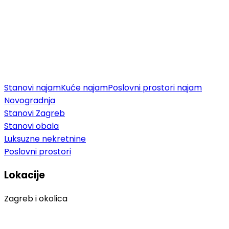
Stanovi najam
Kuće najam
Poslovni prostori najam
Novogradnja
Stanovi Zagreb
Stanovi obala
Luksuzne nekretnine
Poslovni prostori
Lokacije
Zagreb i okolica