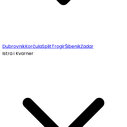
Dubrovnik
Korčula
Split
Trogir
Šibenik
Zadar
Istra i Kvarner