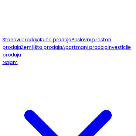
Stanovi prodaja
Kuće prodaja
Poslovni prostori
prodaja
Zemljišta prodaja
Apartmani prodaja
Investicije
prodaja
Najam