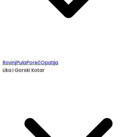
Rovinj
Pula
Poreč
Opatija
Lika i Gorski Kotar