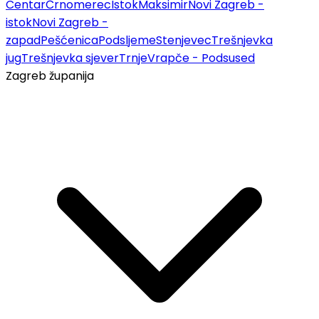
Centar
Črnomerec
Istok
Maksimir
Novi Zagreb -
istok
Novi Zagreb -
zapad
Pešćenica
Podsljeme
Stenjevec
Trešnjevka
jug
Trešnjevka sjever
Trnje
Vrapče - Podsused
Zagreb županija