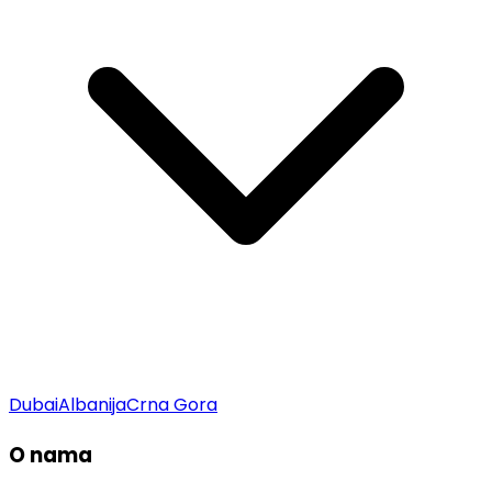
Dubai
Albanija
Crna Gora
O nama