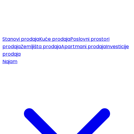
Stanovi prodaja
Kuće prodaja
Poslovni prostori
prodaja
Zemljišta prodaja
Apartmani prodaja
Investicije
prodaja
Najam