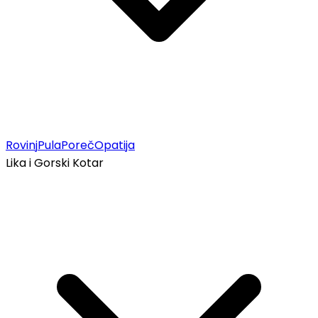
Rovinj
Pula
Poreč
Opatija
Lika i Gorski Kotar