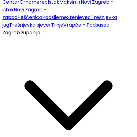
Centar
Črnomerec
Istok
Maksimir
Novi Zagreb -
istok
Novi Zagreb -
zapad
Pešćenica
Podsljeme
Stenjevec
Trešnjevka
jug
Trešnjevka sjever
Trnje
Vrapče - Podsused
Zagreb županija