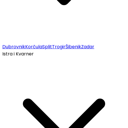
Dubrovnik
Korčula
Split
Trogir
Šibenik
Zadar
Istra i Kvarner