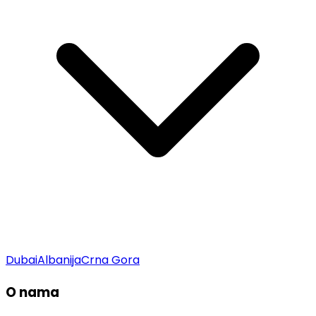
Dubai
Albanija
Crna Gora
O nama