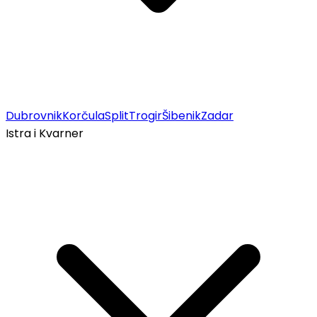
Dubrovnik
Korčula
Split
Trogir
Šibenik
Zadar
Istra i Kvarner