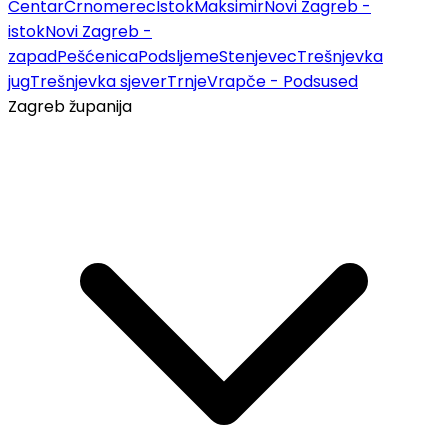
Centar
Črnomerec
Istok
Maksimir
Novi Zagreb -
istok
Novi Zagreb -
zapad
Pešćenica
Podsljeme
Stenjevec
Trešnjevka
jug
Trešnjevka sjever
Trnje
Vrapče - Podsused
Zagreb županija