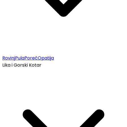
Rovinj
Pula
Poreč
Opatija
Lika i Gorski Kotar