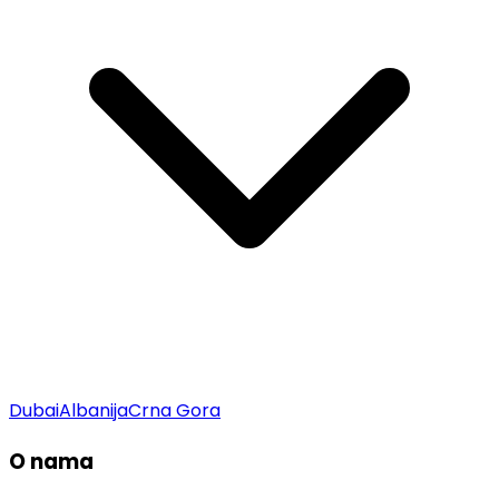
Dubai
Albanija
Crna Gora
O nama