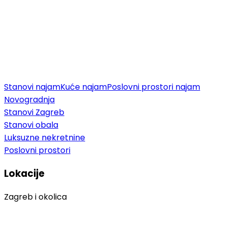
Stanovi najam
Kuće najam
Poslovni prostori najam
Novogradnja
Stanovi Zagreb
Stanovi obala
Luksuzne nekretnine
Poslovni prostori
Lokacije
Zagreb i okolica