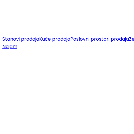
Stanovi prodaja
Kuće prodaja
Poslovni prostori prodaja
Ze
Najam