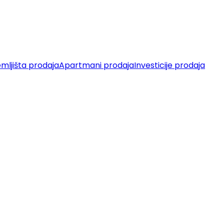
mljišta prodaja
Apartmani prodaja
Investicije prodaja