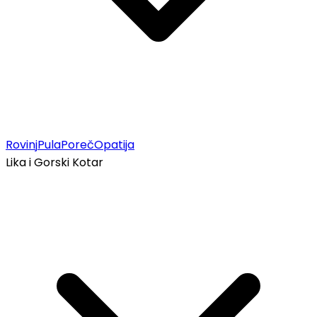
Rovinj
Pula
Poreč
Opatija
Lika i Gorski Kotar