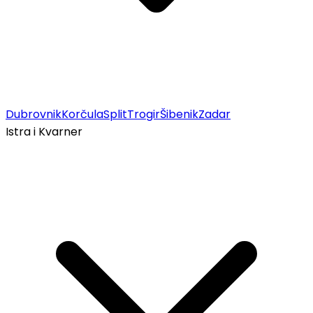
Dubrovnik
Korčula
Split
Trogir
Šibenik
Zadar
Istra i Kvarner