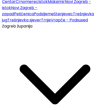
Centar
Črnomerec
Istok
Maksimir
Novi Zagreb -
istok
Novi Zagreb -
zapad
Pešćenica
Podsljeme
Stenjevec
Trešnjevka
jug
Trešnjevka sjever
Trnje
Vrapče - Podsused
Zagreb županija