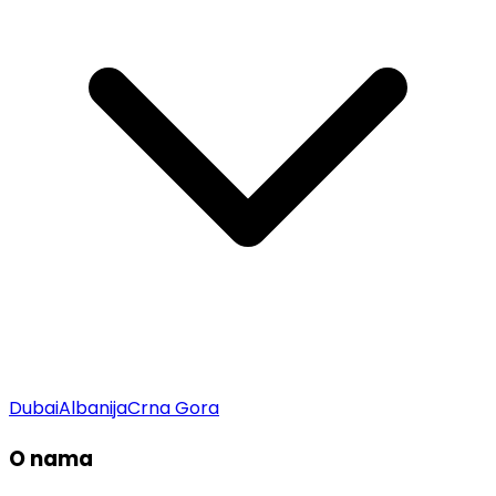
Dubai
Albanija
Crna Gora
O nama