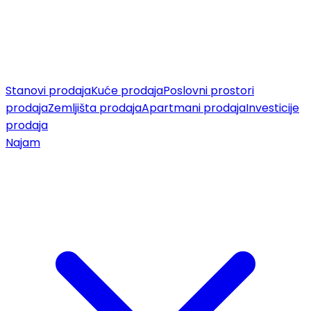
Stanovi prodaja
Kuće prodaja
Poslovni prostori
prodaja
Zemljišta prodaja
Apartmani prodaja
Investicije
prodaja
Najam