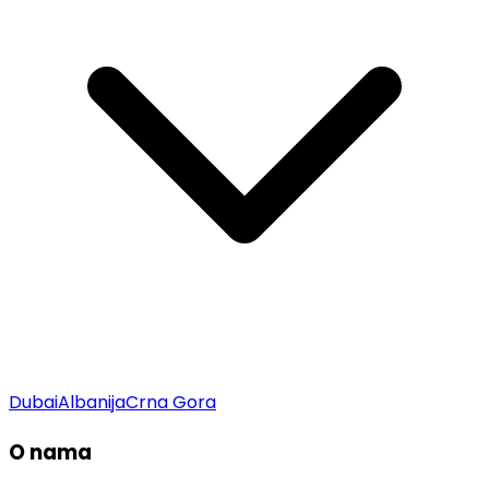
Dubai
Albanija
Crna Gora
O nama