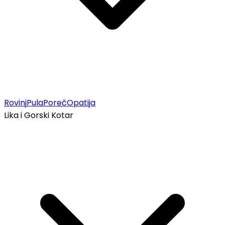
Rovinj
Pula
Poreč
Opatija
Lika i Gorski Kotar