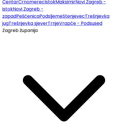
Centar
Črnomerec
Istok
Maksimir
Novi Zagreb -
istok
Novi Zagreb -
zapad
Pešćenica
Podsljeme
Stenjevec
Trešnjevka
jug
Trešnjevka sjever
Trnje
Vrapče - Podsused
Zagreb županija