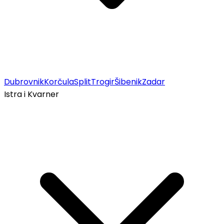
Dubrovnik
Korčula
Split
Trogir
Šibenik
Zadar
Istra i Kvarner