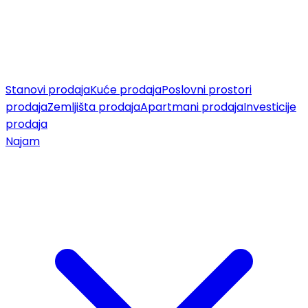
Stanovi prodaja
Kuće prodaja
Poslovni prostori
prodaja
Zemljišta prodaja
Apartmani prodaja
Investicije
prodaja
Najam