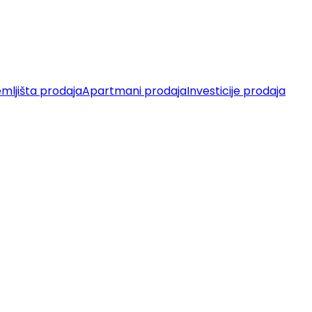
mljišta prodaja
Apartmani prodaja
Investicije prodaja