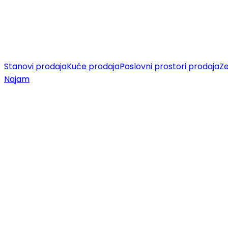
Stanovi prodaja
Kuće prodaja
Poslovni prostori prodaja
Ze
Najam