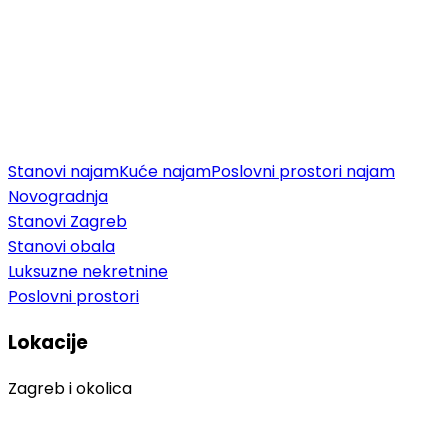
Stanovi najam
Kuće najam
Poslovni prostori najam
Novogradnja
Stanovi Zagreb
Stanovi obala
Luksuzne nekretnine
Poslovni prostori
Lokacije
Zagreb i okolica