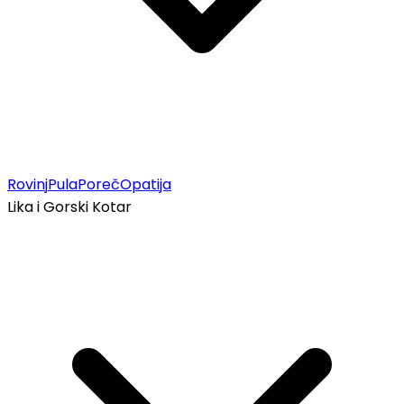
Rovinj
Pula
Poreč
Opatija
Lika i Gorski Kotar