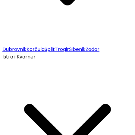
Dubrovnik
Korčula
Split
Trogir
Šibenik
Zadar
Istra i Kvarner