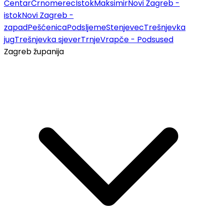
Centar
Črnomerec
Istok
Maksimir
Novi Zagreb -
istok
Novi Zagreb -
zapad
Pešćenica
Podsljeme
Stenjevec
Trešnjevka
jug
Trešnjevka sjever
Trnje
Vrapče - Podsused
Zagreb županija