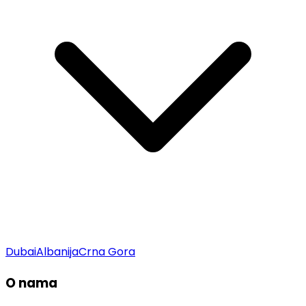
Dubai
Albanija
Crna Gora
O nama