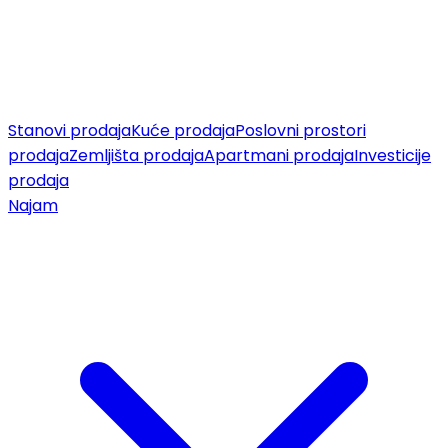
Stanovi prodaja
Kuće prodaja
Poslovni prostori
prodaja
Zemljišta prodaja
Apartmani prodaja
Investicije
prodaja
Najam