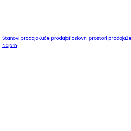
Stanovi prodaja
Kuće prodaja
Poslovni prostori prodaja
Ze
Najam