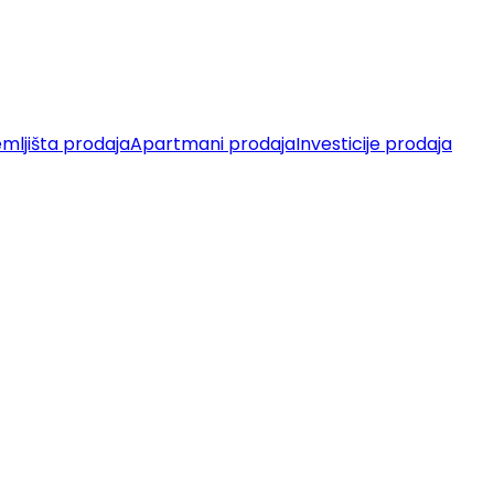
mljišta prodaja
Apartmani prodaja
Investicije prodaja