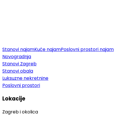
Stanovi najam
Kuće najam
Poslovni prostori najam
Novogradnja
Stanovi Zagreb
Stanovi obala
Luksuzne nekretnine
Poslovni prostori
Lokacije
Zagreb i okolica