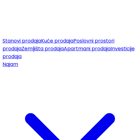
Stanovi prodaja
Kuće prodaja
Poslovni prostori
prodaja
Zemljišta prodaja
Apartmani prodaja
Investicije
prodaja
Najam