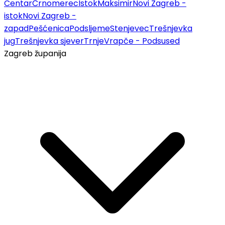
Centar
Črnomerec
Istok
Maksimir
Novi Zagreb -
istok
Novi Zagreb -
zapad
Pešćenica
Podsljeme
Stenjevec
Trešnjevka
jug
Trešnjevka sjever
Trnje
Vrapče - Podsused
Zagreb županija