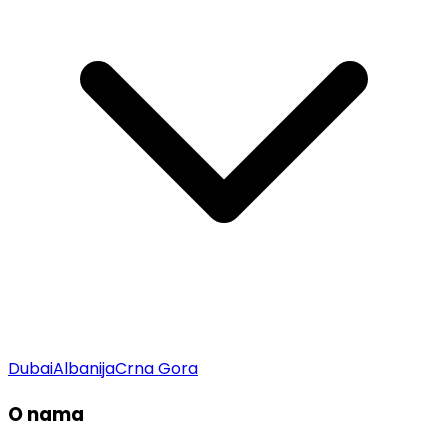
Dubai
Albanija
Crna Gora
O nama