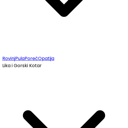
Rovinj
Pula
Poreč
Opatija
Lika i Gorski Kotar