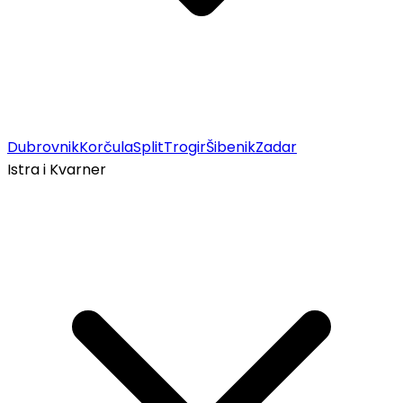
Dubrovnik
Korčula
Split
Trogir
Šibenik
Zadar
Istra i Kvarner