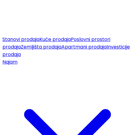
Stanovi prodaja
Kuće prodaja
Poslovni prostori
prodaja
Zemljišta prodaja
Apartmani prodaja
Investicije
prodaja
Najam