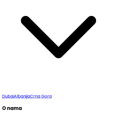
Dubai
Albanija
Crna Gora
O nama