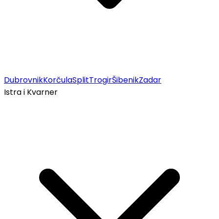
Dubrovnik
Korčula
Split
Trogir
Šibenik
Zadar
Istra i Kvarner