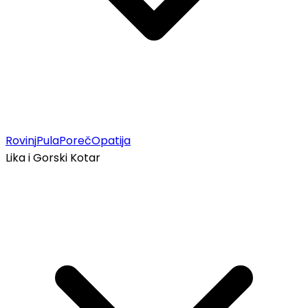
Rovinj
Pula
Poreč
Opatija
Lika i Gorski Kotar