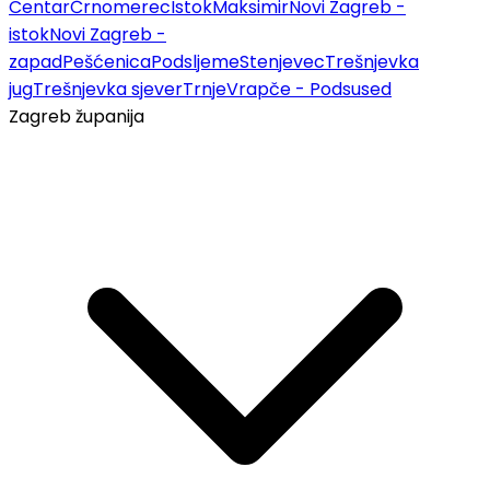
Centar
Črnomerec
Istok
Maksimir
Novi Zagreb -
istok
Novi Zagreb -
zapad
Pešćenica
Podsljeme
Stenjevec
Trešnjevka
jug
Trešnjevka sjever
Trnje
Vrapče - Podsused
Zagreb županija