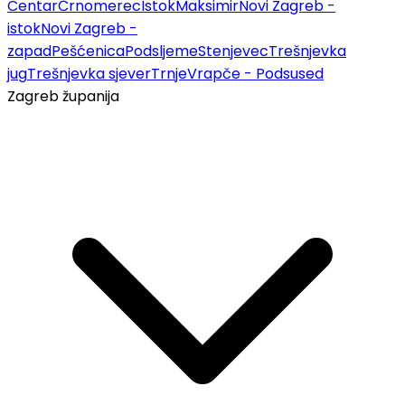
Centar
Črnomerec
Istok
Maksimir
Novi Zagreb -
istok
Novi Zagreb -
zapad
Pešćenica
Podsljeme
Stenjevec
Trešnjevka
jug
Trešnjevka sjever
Trnje
Vrapče - Podsused
Zagreb županija