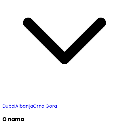
Dubai
Albanija
Crna Gora
O nama