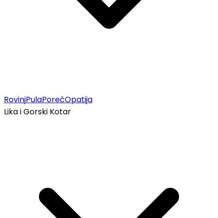
Rovinj
Pula
Poreč
Opatija
Lika i Gorski Kotar