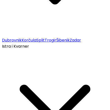
Dubrovnik
Korčula
Split
Trogir
Šibenik
Zadar
Istra i Kvarner