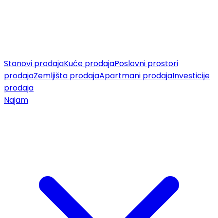
Stanovi prodaja
Kuće prodaja
Poslovni prostori
prodaja
Zemljišta prodaja
Apartmani prodaja
Investicije
prodaja
Najam