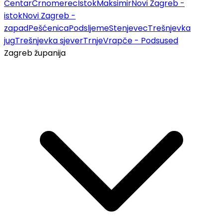
Centar
Črnomerec
Istok
Maksimir
Novi Zagreb -
istok
Novi Zagreb -
zapad
Pešćenica
Podsljeme
Stenjevec
Trešnjevka
jug
Trešnjevka sjever
Trnje
Vrapče - Podsused
Zagreb županija