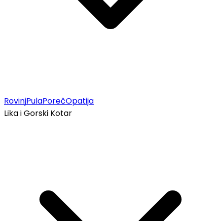
Rovinj
Pula
Poreč
Opatija
Lika i Gorski Kotar