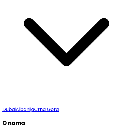
Dubai
Albanija
Crna Gora
O nama