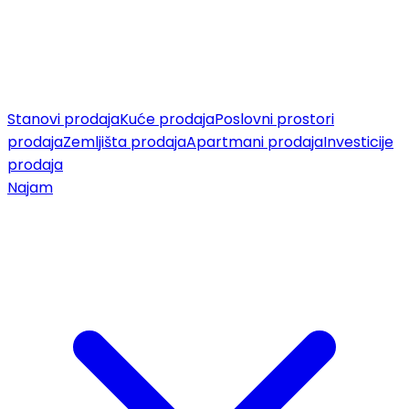
Stanovi prodaja
Kuće prodaja
Poslovni prostori
prodaja
Zemljišta prodaja
Apartmani prodaja
Investicije
prodaja
Najam