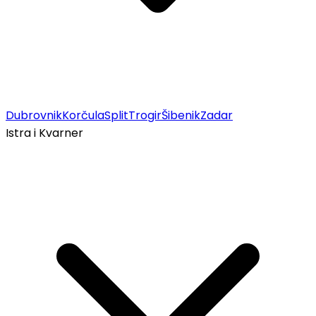
Dubrovnik
Korčula
Split
Trogir
Šibenik
Zadar
Istra i Kvarner