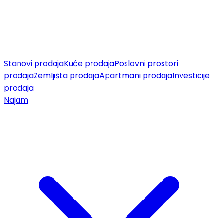
Stanovi prodaja
Kuće prodaja
Poslovni prostori
prodaja
Zemljišta prodaja
Apartmani prodaja
Investicije
prodaja
Najam