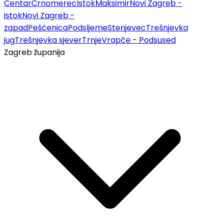
Centar
Črnomerec
Istok
Maksimir
Novi Zagreb -
istok
Novi Zagreb -
zapad
Pešćenica
Podsljeme
Stenjevec
Trešnjevka
jug
Trešnjevka sjever
Trnje
Vrapče - Podsused
Zagreb županija