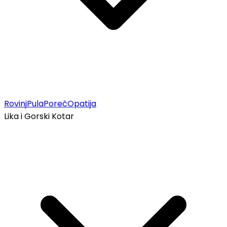
Rovinj
Pula
Poreč
Opatija
Lika i Gorski Kotar