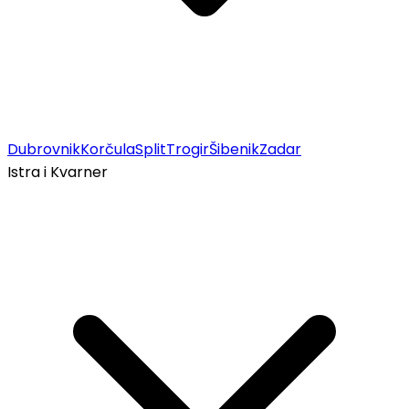
Dubrovnik
Korčula
Split
Trogir
Šibenik
Zadar
Istra i Kvarner