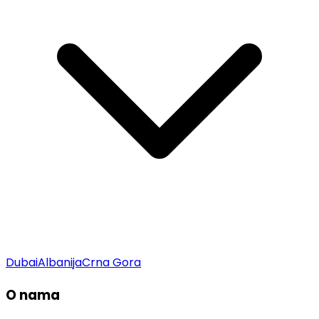
Dubai
Albanija
Crna Gora
O nama