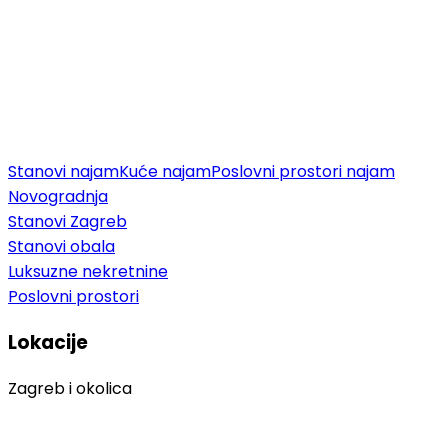
Stanovi najam
Kuće najam
Poslovni prostori najam
Novogradnja
Stanovi Zagreb
Stanovi obala
Luksuzne nekretnine
Poslovni prostori
Lokacije
Zagreb i okolica