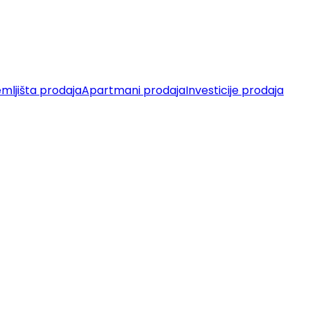
mljišta prodaja
Apartmani prodaja
Investicije prodaja