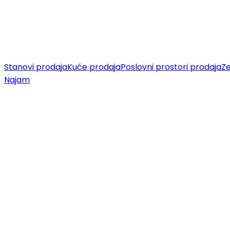
Stanovi prodaja
Kuće prodaja
Poslovni prostori prodaja
Ze
Najam