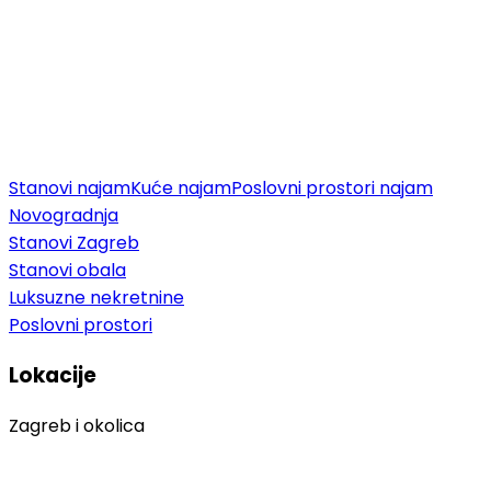
Stanovi najam
Kuće najam
Poslovni prostori najam
Novogradnja
Stanovi Zagreb
Stanovi obala
Luksuzne nekretnine
Poslovni prostori
Lokacije
Zagreb i okolica