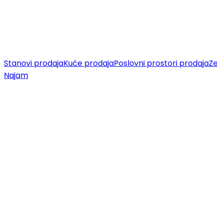
Stanovi prodaja
Kuće prodaja
Poslovni prostori prodaja
Ze
Najam