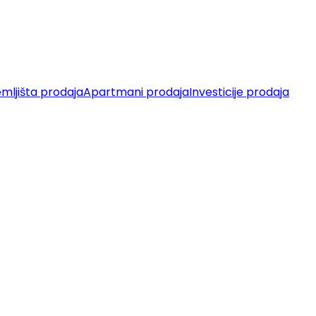
mljišta prodaja
Apartmani prodaja
Investicije prodaja