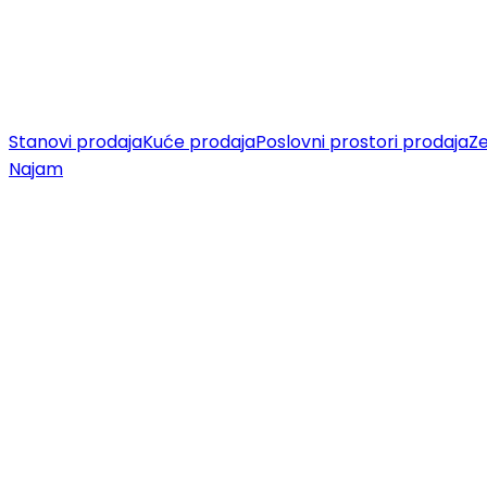
Stanovi prodaja
Kuće prodaja
Poslovni prostori prodaja
Ze
Najam