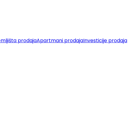
mljišta prodaja
Apartmani prodaja
Investicije prodaja