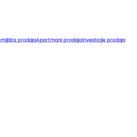
mljišta prodaja
Apartmani prodaja
Investicije prodaja