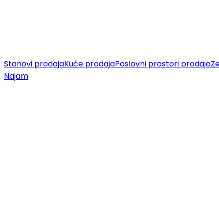
Stanovi prodaja
Kuće prodaja
Poslovni prostori prodaja
Ze
Najam