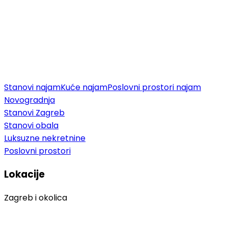
Stanovi najam
Kuće najam
Poslovni prostori najam
Novogradnja
Stanovi Zagreb
Stanovi obala
Luksuzne nekretnine
Poslovni prostori
Lokacije
Zagreb i okolica