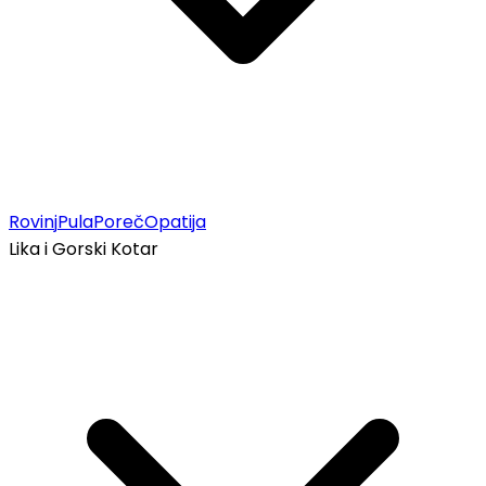
Rovinj
Pula
Poreč
Opatija
Lika i Gorski Kotar