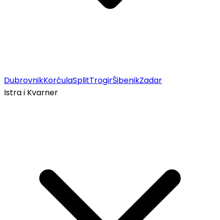
Dubrovnik
Korčula
Split
Trogir
Šibenik
Zadar
Istra i Kvarner