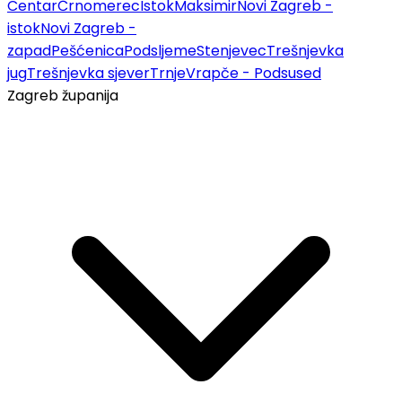
Centar
Črnomerec
Istok
Maksimir
Novi Zagreb -
istok
Novi Zagreb -
zapad
Pešćenica
Podsljeme
Stenjevec
Trešnjevka
jug
Trešnjevka sjever
Trnje
Vrapče - Podsused
Zagreb županija