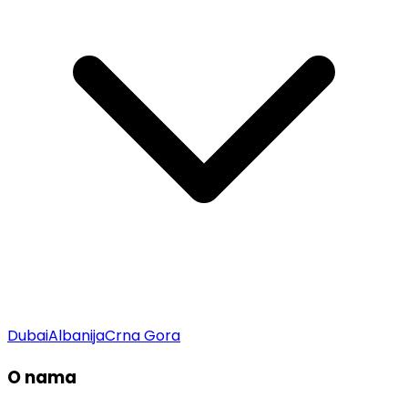
Dubai
Albanija
Crna Gora
O nama