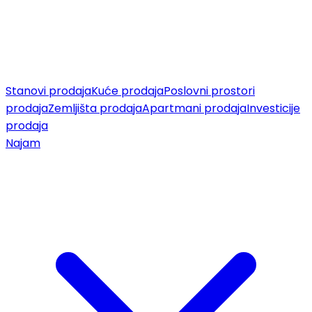
Stanovi prodaja
Kuće prodaja
Poslovni prostori
prodaja
Zemljišta prodaja
Apartmani prodaja
Investicije
prodaja
Najam