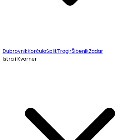
Dubrovnik
Korčula
Split
Trogir
Šibenik
Zadar
Istra i Kvarner