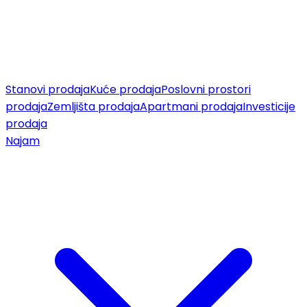
Stanovi prodaja
Kuće prodaja
Poslovni prostori
prodaja
Zemljišta prodaja
Apartmani prodaja
Investicije
prodaja
Najam