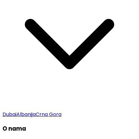
Dubai
Albanija
Crna Gora
O nama