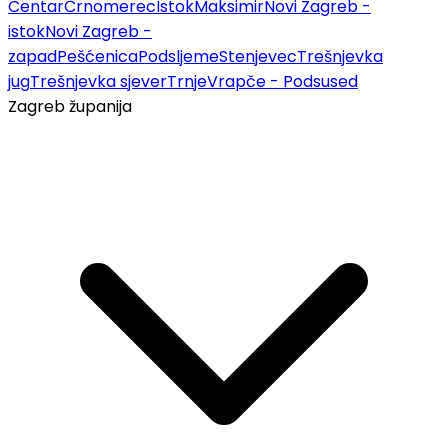
Centar
Črnomerec
Istok
Maksimir
Novi Zagreb -
istok
Novi Zagreb -
zapad
Pešćenica
Podsljeme
Stenjevec
Trešnjevka
jug
Trešnjevka sjever
Trnje
Vrapče - Podsused
Zagreb županija