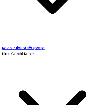
Rovinj
Pula
Poreč
Opatija
Lika i Gorski Kotar