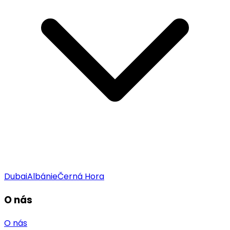
Dubai
Albánie
Černá Hora
O nás
O nás