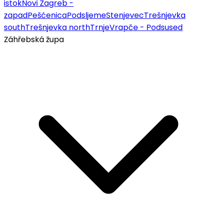
istok
Novi Zagreb -
zapad
Pešćenica
Podsljeme
Stenjevec
Trešnjevka
south
Trešnjevka north
Trnje
Vrapče - Podsused
Záhřebská župa