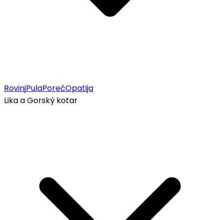
Rovinj
Pula
Poreč
Opatija
Lika a Gorský kotar