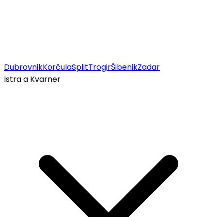
Dubrovnik
Korčula
Split
Trogir
Šibenik
Zadar
Istra a Kvarner