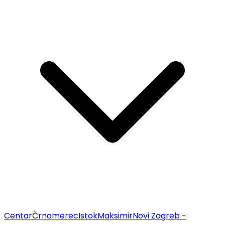
Centar
Črnomerec
Istok
Maksimir
Novi Zagreb -