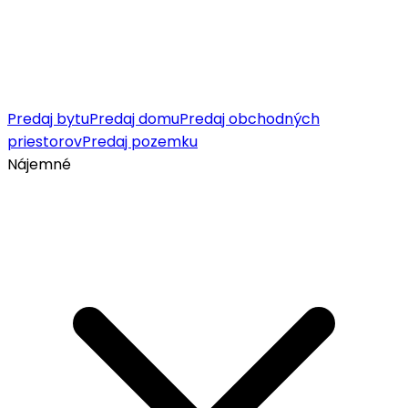
Predaj bytu
Predaj domu
Predaj obchodných
priestorov
Predaj pozemku
Nájemné