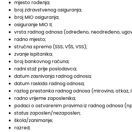
mjesto rođenja;
broj zdravstvenog osiguranja;
broj MIO osiguranja;
osiguranje MIO II;
vrsta radnog odnosa (određeno, neodređeno, ugovo
radno mjesto;
stručna sprema (SSS, VŠS, VSS);
zvanje ispitanika;
broj bankovnog računa;
radni staž prije poslodavca;
datum zasnivanja radnog odnosa;
datum raskida radnog odnosa;
razlog prestanka radnog odnosa (mirovina, otkaz, i
radno vrijeme zaposlenika;
podaci o ostvarenim pravima iz radnog odnosa (npr. 
status zaposlen/nezaposlen;
škola/zanimanje;
razred;