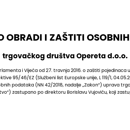
O OBRADI I ZAŠTITI OSOBN
trgovačkog društva Opereta d.o.o.
amenta i Vijeća od 27. travnja 2016. o zaštiti pojedinac
tive 95/46/EZ (Službeni list Europske unije, L 119/1, 04.05.
sobnih podataka (NN 42/2018, nadalje „Zakon“) uprava tr
tvo“) zastupano po direktoru Borislavu Vujoviću, koji zas