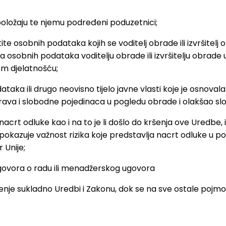
oložaju te njemu podređeni poduzetnici;
štite osobnih podataka kojih se voditelj obrade ili izvrši
a osobnih podataka voditelju obrade ili izvršitelju obrade u 
m djelatnošću;
taka ili drugo neovisno tijelo javne vlasti koje je osnova
 prava i slobodne pojedinaca u pogledu obrade i olakšao 
acrt odluke kao i na to je li došlo do kršenja ove Uredbe, il
okazuje važnost rizika koje predstavlja nacrt odluke u pog
 Unije;
ovora o radu ili menadžerskog ugovora
enje sukladno Uredbi i Zakonu, dok se na sve ostale pojmove