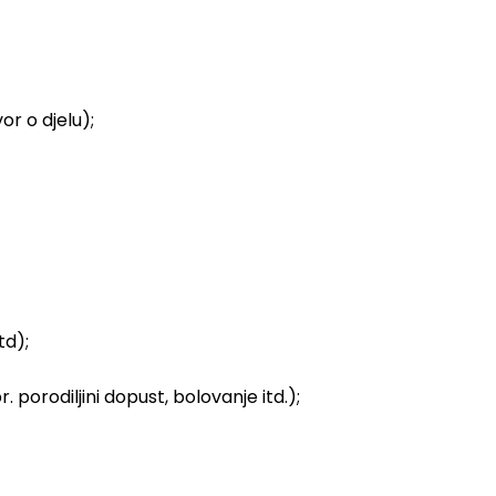
r o djelu);
td);
porodiljini dopust, bolovanje itd.);