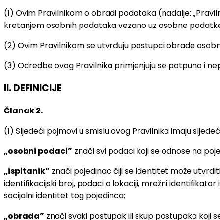
(1) Ovim Pravilnikom o obradi podataka (nadalje: „Pravi
kretanjem osobnih podataka vezano uz osobne podatke koj
(2) Ovim Pravilnikom se utvrđuju postupci obrade osobn
(3) Odredbe ovog Pravilnika primjenjuju se potpuno i n
II. DEFINICIJE
Članak 2.
(1) Sljedeći pojmovi u smislu ovog Pravilnika imaju sljede
„osobni podaci”
znači svi podaci koji se odnose na pojedi
„ispitanik”
znači pojedinac čiji se identitet može utvrdit
identifikacijski broj, podaci o lokaciji, mrežni identifikator
socijalni identitet tog pojedinca;
„obrada”
znači svaki postupak ili skup postupaka koji