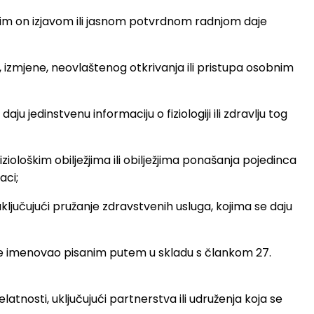
ojim on izjavom ili jasnom potvrdnom radnjom daje
a, izmjene, neovlaštenog otkrivanja ili pristupa osobnim
u jedinstvenu informaciju o fiziologiji ili zdravlju tog
ološkim obilježjima ili obilježjima ponašanja pojedinca
aci;
ključujući pružanje zdravstvenih usluga, kojima se daju
brade imenovao pisanim putem u skladu s člankom 27.
atnosti, uključujući partnerstva ili udruženja koja se