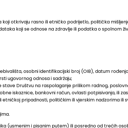
 otkrivaju rasno ili etničko podrijetlo, politička mišljenja, 
aka koji se odnose na zdravlje ili podatka o spolnom život
vališta, osobni identifikacijski broj (OIB), datum rođenja
rsti ugovornog odnosa i sadržaju;
obe stave Društvu na raspolaganje prilikom radnog, poslovn
bne iskaznice, bankovni račun, ovlasti potpisivanja, ili za
 etničkoj pripadnosti, političkim ili vjerskim nadzorima ili
jima.
anika (usmenim i pisanim putem) ili posredno od trećih oso