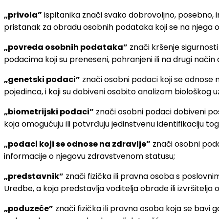
„privola”
ispitanika znači svako dobrovoljno, posebno, i
pristanak za obradu osobnih podataka koji se na njega 
„povreda osobnih podataka”
znači kršenje sigurnosti
podacima koji su preneseni, pohranjeni ili na drugi način 
„genetski podaci”
znači osobni podaci koji se odnose na 
pojedinca, i koji su dobiveni osobito analizom biološkog 
„biometrijski podaci”
znači osobni podaci dobiveni pose
koja omogućuju ili potvrđuju jedinstvenu identifikaciju tog 
„podaci koji se odnose na zdravlje”
znači osobni podac
informacije o njegovu zdravstvenom statusu;
„predstavnik”
znači fizička ili pravna osoba s poslovni
Uredbe, a koja predstavlja voditelja obrade ili izvršitel
„poduzeće”
znači fizička ili pravna osoba koja se bavi g