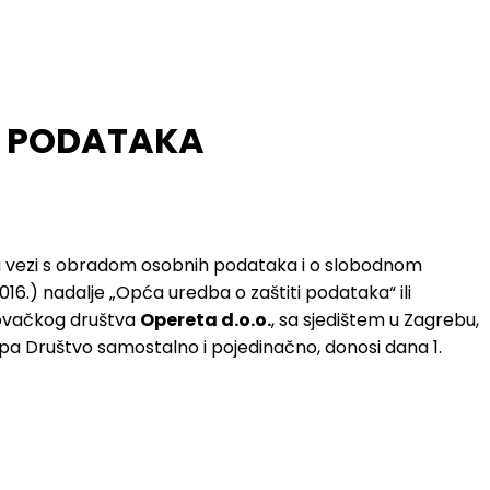
IH PODATAKA
a u vezi s obradom osobnih podataka i o slobodnom
2016.) nadalje „Opća uredba o zaštiti podataka“ ili
govačkog društva
Opereta d.o.o.
, sa sjedištem u Zagrebu,
tupa Društvo samostalno i pojedinačno, donosi dana 1.