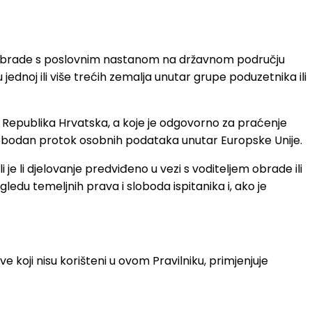
telj obrade s poslovnim nastanom na državnom području
jednoj ili više trećih zemalja unutar grupe poduzetnika ili
la Republika Hrvatska, a koje je odgovorno za praćenje
slobodan protok osobnih podataka unutar Europske Unije.
i je li djelovanje predviđeno u vezi s voditeljem obrade ili
ledu temeljnih prava i sloboda ispitanika i, ako je
 koji nisu korišteni u ovom Pravilniku, primjenjuje