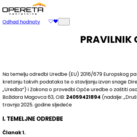
Odhad hodnoty
PRAVILNIK 
Na temelju odredbi Uredbe (EU) 2016/679 Europskog parl
kretanju takvih podataka te o stavljanju izvan snage Direk
„Uredba“) i Zakona o provedbi Opće uredbe o zaštiti o
Božidara Magovca 63, OIB:
24059421894
(nadalje: „Druš
travnja 2025. godine sljedeće
I. TEMELJNE ODREDBE
Članak 1.