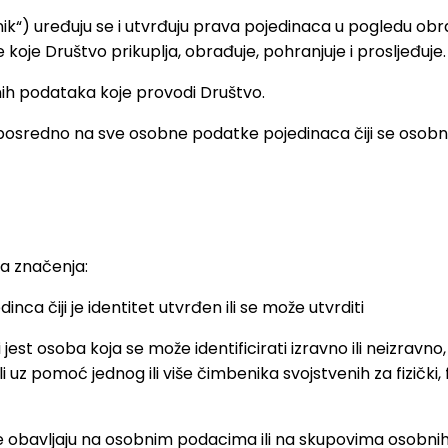
lnik“) uređuju se i utvrđuju prava pojedinaca u pogledu o
e Društvo prikuplja, obrađuje, pohranjuje i prosljeđuje.
ih podataka koje provodi Društvo.
eposredno na sve osobne podatke pojedinaca čiji se osobn
ća značenja:
nca čiji je identitet utvrđen ili se može utvrditi
i jest osoba koja se može identificirati izravno ili neizravn
 ili uz pomoć jednog ili više čimbenika svojstvenih za fizički, 
 se obavljaju na osobnim podacima ili na skupovima osobni