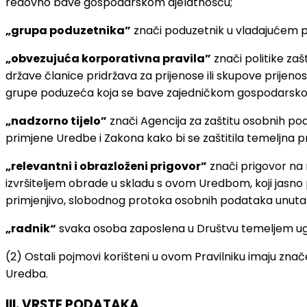
redovno bave gospodarskom djelatnošću;
„grupa poduzetnika”
znači poduzetnik u vladajućem p
„obvezujuća korporativna pravila”
znači politike za
države članice pridržava za prijenose ili skupove prijenos
grupe poduzeća koja se bave zajedničkom gospodarsko
„nadzorno tijelo”
znači Agencija za zaštitu osobnih poda
primjene Uredbe i Zakona kako bi se zaštitila temeljna
„relevantni i obrazloženi prigovor”
znači prigovor na n
izvršiteljem obrade u skladu s ovom Uredbom, koji jasno p
primjenjivo, slobodnog protoka osobnih podataka unutar
„radnik“
svaka osoba zaposlena u Društvu temeljem ug
(2) Ostali pojmovi korišteni u ovom Pravilniku imaju znač
Uredba.
III. VRSTE PODATAKA