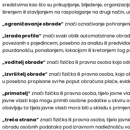
sredstvima kao što su prikupljanje, bilježenje, organizaci
širenjem ili stavljanjem na raspolaganje na drugi način, us
„ograničavanje obrade”
znači označivanje pohranjeni
„izrada profila”
znači svaki oblik automatizirane obra
povezanih s pojedincem, posebno za analizu ili predviđ
pouzdanošću, ponašanjem, lokacijom ili kretanjem tog p
„voditelj obrade”
znači fizička ili pravna osoba koja o
„izvršitelj obrade”
znači fizička ili pravna osoba, koj
u posebno propisane svrhe poput obračuna plaće, evidenci
„primatelj”
znači fizička ili pravna osoba, tijelo javne vl
javne vlasti koja mogu primiti osobne podatke u okviru o
obavljaju ta tijela javne vlasti mora biti u skladu s pri
„treća strana”
znači fizička ili pravna osoba, tijelo javne
obradu osobnih podataka pod izravnom nadležnošću vodite