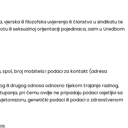
vjerska ili filozofska uvjerenja ili članstvo u sindikatu te
u ili seksualnoj orijentaciji pojedinaca, osim u Uredbom
, spol, broj mobitela i podaci za kontakt (adresa
og ili drugog odnosa odnosno tijekom trajanja radnog,
stupanja, pri čemu ovdje ne pripadaju podaci osjetljivi sa
 svjetonazoru, genetički podaci ili podaci o zdravstvenom
ba.