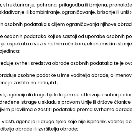
ja, strukturiranje, pohrana, prilagodba ili izmjena, pronala
klađivanje ili kombiniranje, ograničavanje, brisanje ili uniš
h osobnih podataka s ciljem ograničavanja njihove obrad
de osobnih podataka koji se sastoji od uporabe osobnih 
anje aspekata u vezi s radnim učinkom, ekonomskim stanje
ojedinca;
dređuje svrhe i sredstva obrade osobnih podataka te je ov
a obrađuje osobne podatke u ime voditelja obrade, a imeno
je zaštite na radu, itd.;
asti, agencija ili drugo tijelo kojem se otkrivaju osobni pod
dređene istrage u skladu s pravom Unije ili države članic
mjenjivim pravilima o zaštiti podataka prema svrhama obrade
 vlasti, agencija ili drugo tijelo koje nije ispitanik, voditel
lja obrade ili izvršitelja obrade;