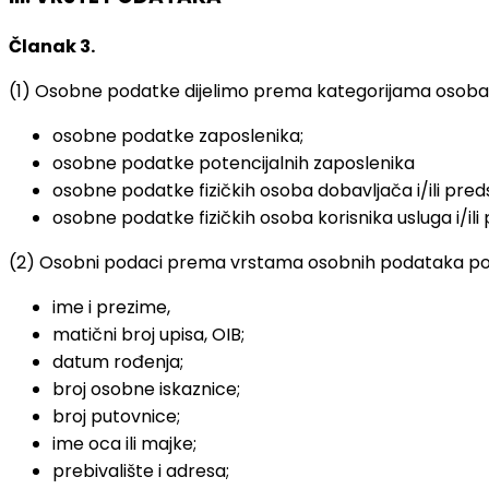
Članak 3.
(1) Osobne podatke dijelimo prema kategorijama osoba
osobne podatke zaposlenika;
osobne podatke potencijalnih zaposlenika
osobne podatke fizičkih osoba dobavljača i/ili pre
osobne podatke fizičkih osoba korisnika usluga i/ili
(2) Osobni podaci prema vrstama osobnih podataka po
ime i prezime,
matični broj upisa, OIB;
datum rođenja;
broj osobne iskaznice;
broj putovnice;
ime oca ili majke;
prebivalište i adresa;