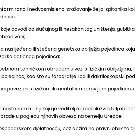
nformirano i nedvosmisleno izražavanje želja ispitanika k
odnose;
 koje dovodi do slučajnog ili nezakonitog uništenja, gubitk
obrađivani;
naslijeđena ili stečena genetska obilježja pojedinca koja daj
uzorka dotičnog pojedinca;
bnom tehničkom obradom u vezi s fizičkim obilježjima, fizi
pojedinca, kao što su fotografije lica ili daktiloskopski pod
i povezani s fizičkim ili mentalnim zdravljem pojedinca, u
m nastanom u Uniji koju je voditelj obrade ili izvršitelj o
ja obrade u pogledu njihovih obveza na temelju Uredbe;
ospodarskom djelatnošću, bez obzira na pravni oblik te djel