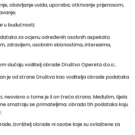
ženje, obavljanje uvida, uporaba, otkrivanje prijenosom,
tavanje;
e u budućnosti;
podataka za ocjenu određenih osobnih aspekata
m, zdravljem, osobnim sklonostima, interesima,
om slučaju voditelj obrade Društvo Opereta d.o.o.;
van je od strane Društva kao voditelja obrade podataka
aci, neovisno o tome je li on treća strana. Međutim, tijela
e ne smatraju se primateljima; obrada tih podataka koju
;
j obrade, izvršitelj obrade ni osobe koje su ovlaštene za