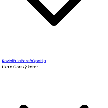
Rovinj
Pula
Poreč
Opatija
Lika a Gorský kotar