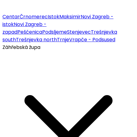
Centar
Črnomerec
Istok
Maksimir
Novi Zagreb -
istok
Novi Zagreb -
zapad
Pešćenica
Podsljeme
Stenjevec
Trešnjevka
south
Trešnjevka north
Trnje
Vrapče - Podsused
Záhřebská župa