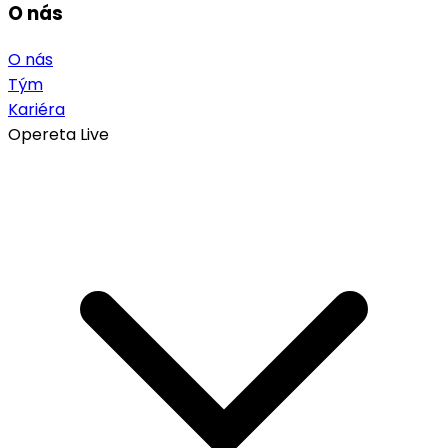
O nás
O nás
Tým
Kariéra
Opereta Live