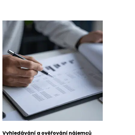
detaily a vy si užíváte klid a bezpečí.
Odeslat dotaz
Vyhledávání a ověřování nájemců