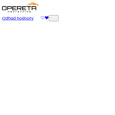
Odhad hodnoty
Správa nemovitostí
Vaše nemovitost, naše péče. V Opereti věříme, že
každá nemovitost je více než prostor – je to hodnota,
investice a součást bezpečnosti vašeho života. Proto
náš přístup ke správě nemovitostí kombinuje
odbornost, zkušenosti a plné nasazení, aby byl váš
majetek neustále chráněn, udržován a výnosný. Co
děláme? Náš tým přebírá veškeré povinnosti správy
nemovitostí – od pravidelné údržby, dohledu a
komunikace s nájemci až po optimalizaci nákladů a