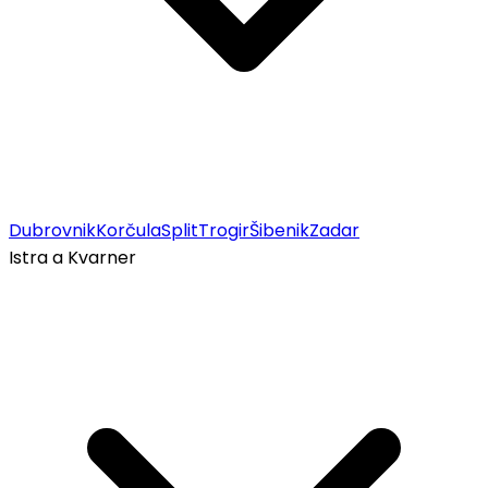
Dubrovnik
Korčula
Split
Trogir
Šibenik
Zadar
Istra a Kvarner