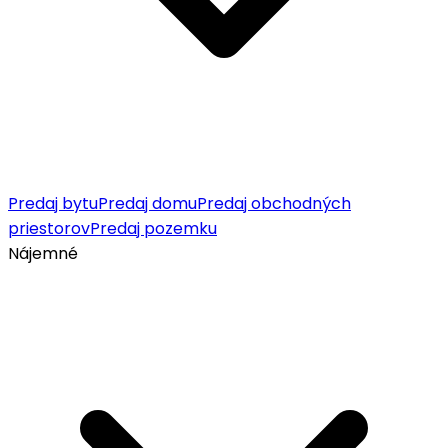
Predaj bytu
Predaj domu
Predaj obchodných
priestorov
Predaj pozemku
Nájemné