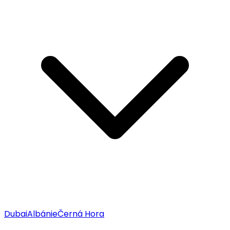
Dubai
Albánie
Černá Hora