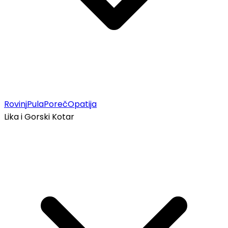
Rovinj
Pula
Poreč
Opatija
Lika i Gorski Kotar