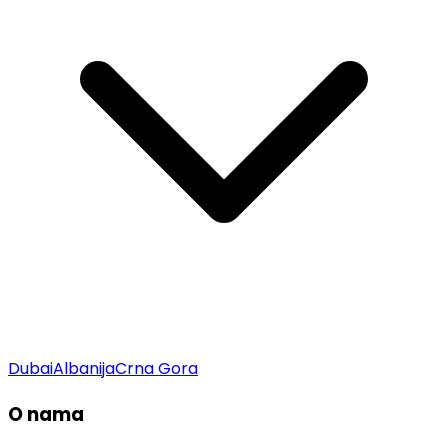
Dubai
Albanija
Crna Gora
O nama