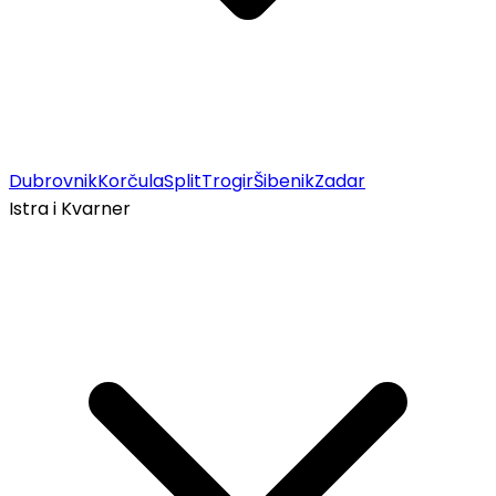
Dubrovnik
Korčula
Split
Trogir
Šibenik
Zadar
Istra i Kvarner