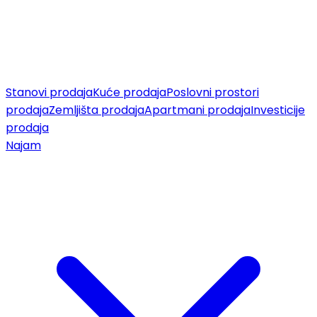
Stanovi prodaja
Kuće prodaja
Poslovni prostori
prodaja
Zemljišta prodaja
Apartmani prodaja
Investicije
prodaja
Najam