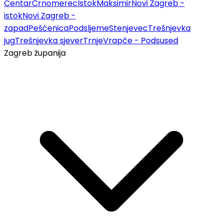
Centar
Črnomerec
Istok
Maksimir
Novi Zagreb -
istok
Novi Zagreb -
zapad
Pešćenica
Podsljeme
Stenjevec
Trešnjevka
jug
Trešnjevka sjever
Trnje
Vrapče - Podsused
Zagreb županija