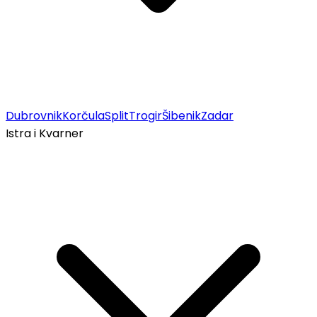
Dubrovnik
Korčula
Split
Trogir
Šibenik
Zadar
Istra i Kvarner