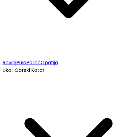
Rovinj
Pula
Poreč
Opatija
Lika i Gorski Kotar