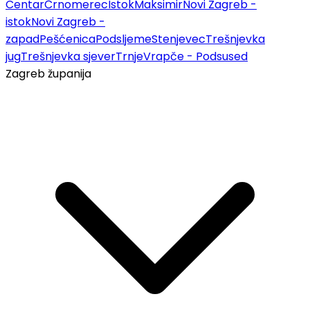
Centar
Črnomerec
Istok
Maksimir
Novi Zagreb -
istok
Novi Zagreb -
zapad
Pešćenica
Podsljeme
Stenjevec
Trešnjevka
jug
Trešnjevka sjever
Trnje
Vrapče - Podsused
Zagreb županija