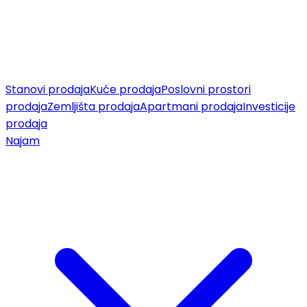
Stanovi prodaja
Kuće prodaja
Poslovni prostori
prodaja
Zemljišta prodaja
Apartmani prodaja
Investicije
prodaja
Najam