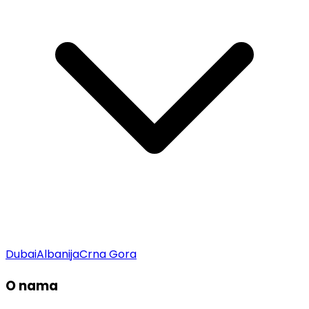
Dubai
Albanija
Crna Gora
O nama