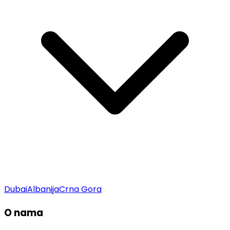
Dubai
Albanija
Crna Gora
O nama