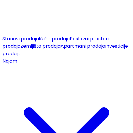
Stanovi prodaja
Kuće prodaja
Poslovni prostori
prodaja
Zemljišta prodaja
Apartmani prodaja
Investicije
prodaja
Najam