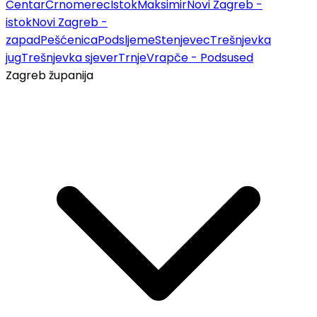
Centar
Črnomerec
Istok
Maksimir
Novi Zagreb -
istok
Novi Zagreb -
zapad
Pešćenica
Podsljeme
Stenjevec
Trešnjevka
jug
Trešnjevka sjever
Trnje
Vrapče - Podsused
Zagreb županija