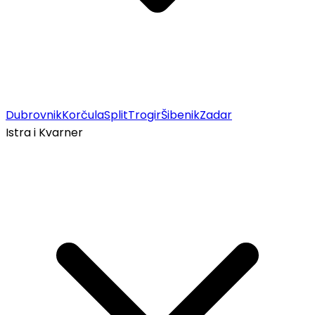
Dubrovnik
Korčula
Split
Trogir
Šibenik
Zadar
Istra i Kvarner