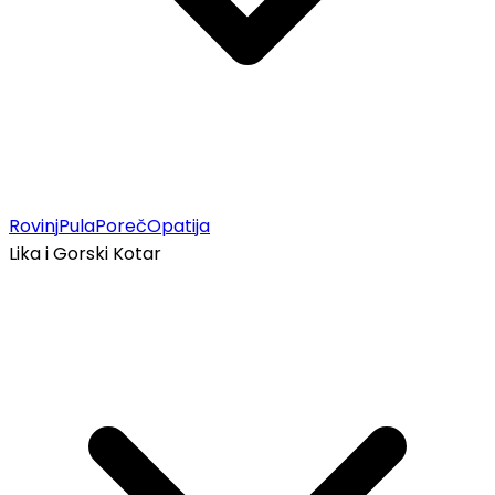
Rovinj
Pula
Poreč
Opatija
Lika i Gorski Kotar