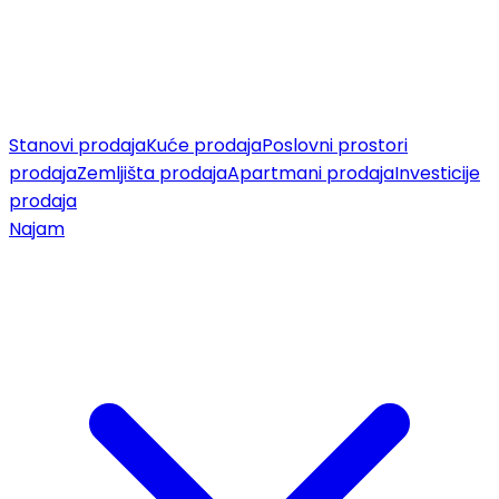
Stanovi prodaja
Kuće prodaja
Poslovni prostori
prodaja
Zemljišta prodaja
Apartmani prodaja
Investicije
prodaja
Najam