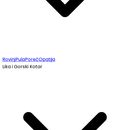
Rovinj
Pula
Poreč
Opatija
Lika i Gorski Kotar