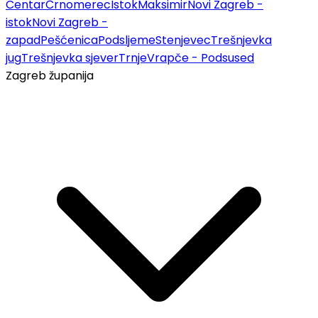
Centar
Črnomerec
Istok
Maksimir
Novi Zagreb -
istok
Novi Zagreb -
zapad
Pešćenica
Podsljeme
Stenjevec
Trešnjevka
jug
Trešnjevka sjever
Trnje
Vrapče - Podsused
Zagreb županija