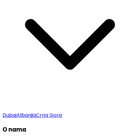
Dubai
Albanija
Crna Gora
O nama