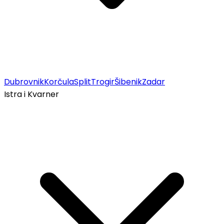
Dubrovnik
Korčula
Split
Trogir
Šibenik
Zadar
Istra i Kvarner