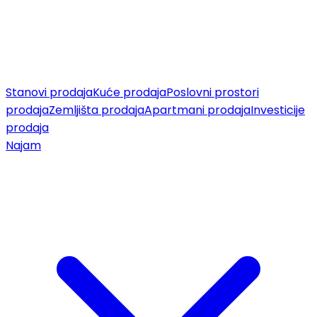
Stanovi prodaja
Kuće prodaja
Poslovni prostori
prodaja
Zemljišta prodaja
Apartmani prodaja
Investicije
prodaja
Najam