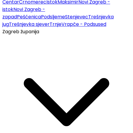
Centar
Črnomerec
Istok
Maksimir
Novi Zagreb -
istok
Novi Zagreb -
zapad
Pešćenica
Podsljeme
Stenjevec
Trešnjevka
jug
Trešnjevka sjever
Trnje
Vrapče - Podsused
Zagreb županija