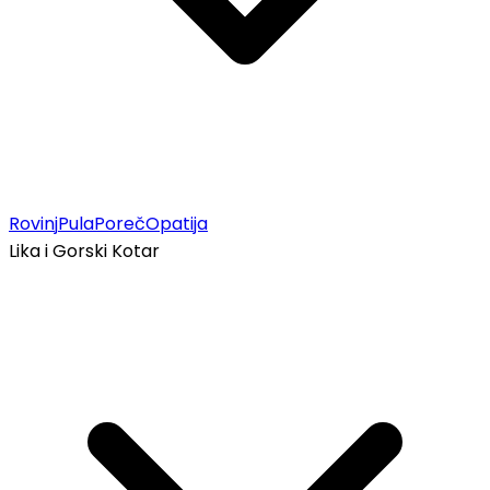
Rovinj
Pula
Poreč
Opatija
Lika i Gorski Kotar