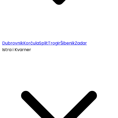
Dubrovnik
Korčula
Split
Trogir
Šibenik
Zadar
Istra i Kvarner