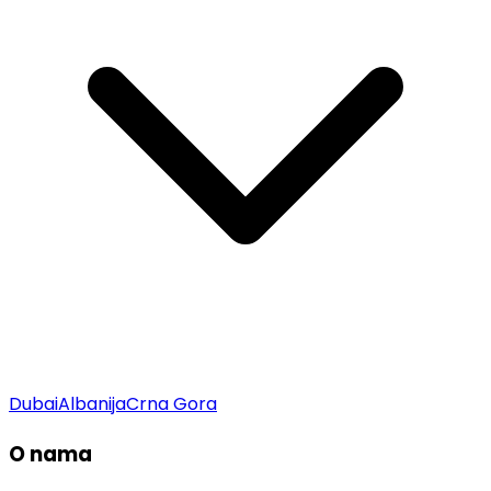
Dubai
Albanija
Crna Gora
O nama