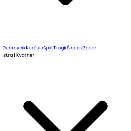
Dubrovnik
Korčula
Split
Trogir
Šibenik
Zadar
Istra i Kvarner