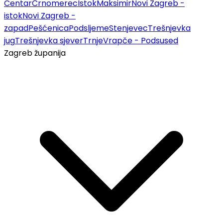
Centar
Črnomerec
Istok
Maksimir
Novi Zagreb -
istok
Novi Zagreb -
zapad
Pešćenica
Podsljeme
Stenjevec
Trešnjevka
jug
Trešnjevka sjever
Trnje
Vrapče - Podsused
Zagreb županija