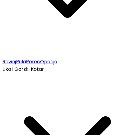
Rovinj
Pula
Poreč
Opatija
Lika i Gorski Kotar