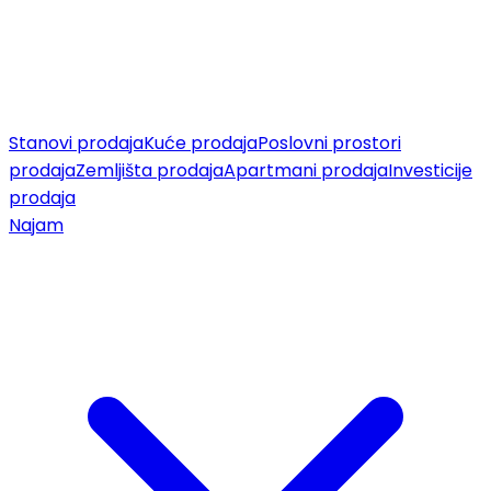
Stanovi prodaja
Kuće prodaja
Poslovni prostori
prodaja
Zemljišta prodaja
Apartmani prodaja
Investicije
prodaja
Najam