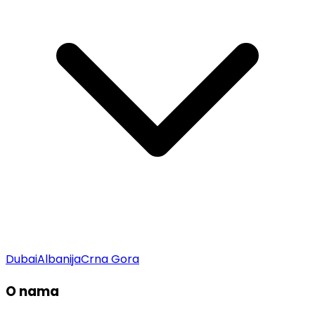
Dubai
Albanija
Crna Gora
O nama