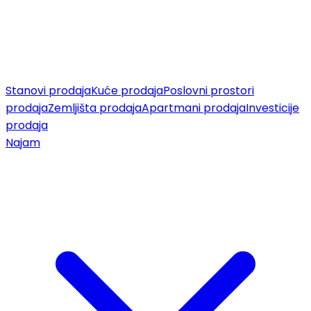
Stanovi prodaja
Kuće prodaja
Poslovni prostori
prodaja
Zemljišta prodaja
Apartmani prodaja
Investicije
prodaja
Najam