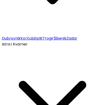
Dubrovnik
Korčula
Split
Trogir
Šibenik
Zadar
Istra i Kvarner