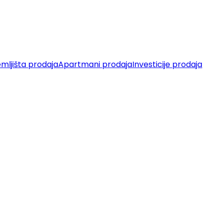
mljišta prodaja
Apartmani prodaja
Investicije prodaja