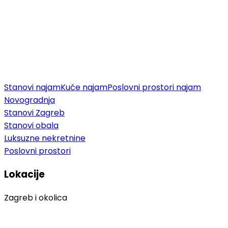
Stanovi najam
Kuće najam
Poslovni prostori najam
Novogradnja
Stanovi Zagreb
Stanovi obala
Luksuzne nekretnine
Poslovni prostori
Lokacije
Zagreb i okolica