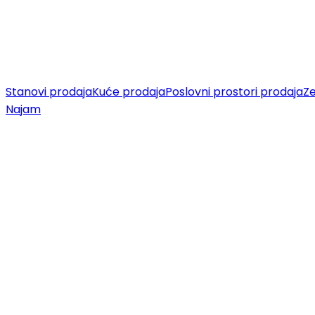
Stanovi prodaja
Kuće prodaja
Poslovni prostori prodaja
Ze
Najam