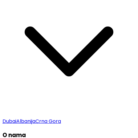
Dubai
Albanija
Crna Gora
O nama