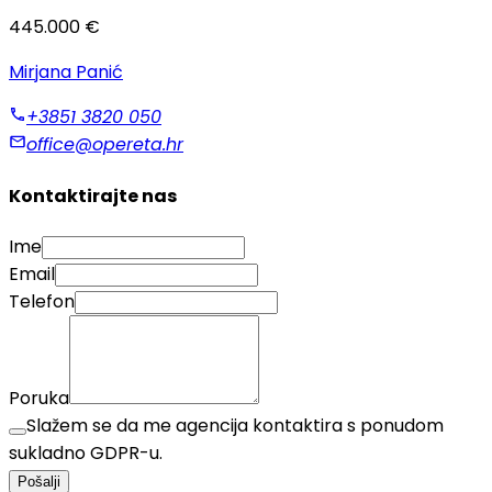
445.000 €
Mirjana Panić
+3851 3820 050
office@opereta.hr
Kontaktirajte nas
Ime
Email
Telefon
Poruka
Slažem se da me agencija kontaktira s ponudom
sukladno GDPR-u.
Pošalji