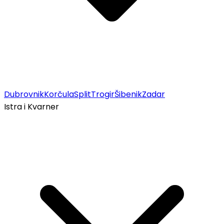
Dubrovnik
Korčula
Split
Trogir
Šibenik
Zadar
Istra i Kvarner