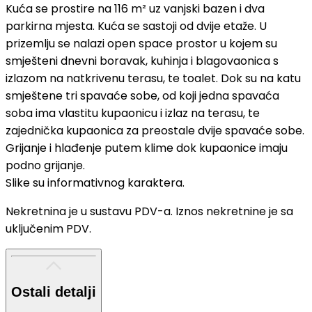
Kuća se prostire na 116 m² uz vanjski bazen i dva
parkirna mjesta. Kuća se sastoji od dvije etaže. U
prizemlju se nalazi open space prostor u kojem su
smješteni dnevni boravak, kuhinja i blagovaonica s
izlazom na natkrivenu terasu, te toalet. Dok su na katu
smještene tri spavaće sobe, od koji jedna spavaća
soba ima vlastitu kupaonicu i izlaz na terasu, te
zajednička kupaonica za preostale dvije spavaće sobe.
Grijanje i hlađenje putem klime dok kupaonice imaju
podno grijanje.
Slike su informativnog karaktera.
Nekretnina je u sustavu PDV-a. Iznos nekretnine je sa
uključenim PDV.
Ostali detalji