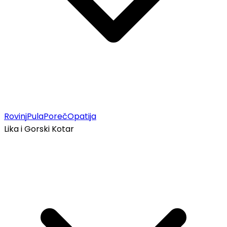
Rovinj
Pula
Poreč
Opatija
Lika i Gorski Kotar