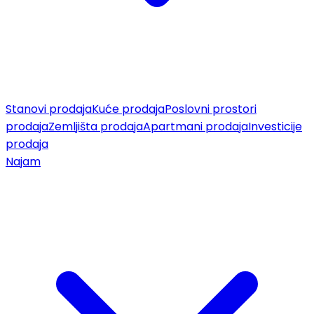
Stanovi prodaja
Kuće prodaja
Poslovni prostori
prodaja
Zemljišta prodaja
Apartmani prodaja
Investicije
prodaja
Najam