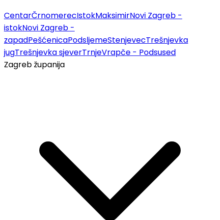
Centar
Črnomerec
Istok
Maksimir
Novi Zagreb -
istok
Novi Zagreb -
zapad
Pešćenica
Podsljeme
Stenjevec
Trešnjevka
jug
Trešnjevka sjever
Trnje
Vrapče - Podsused
Zagreb županija