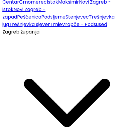
Centar
Črnomerec
Istok
Maksimir
Novi Zagreb -
istok
Novi Zagreb -
zapad
Pešćenica
Podsljeme
Stenjevec
Trešnjevka
jug
Trešnjevka sjever
Trnje
Vrapče - Podsused
Zagreb županija