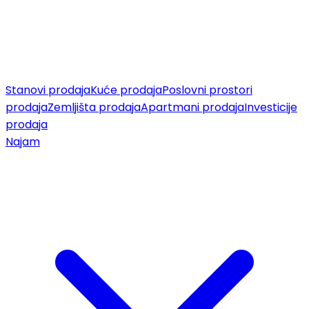
Stanovi prodaja
Kuće prodaja
Poslovni prostori
prodaja
Zemljišta prodaja
Apartmani prodaja
Investicije
prodaja
Najam