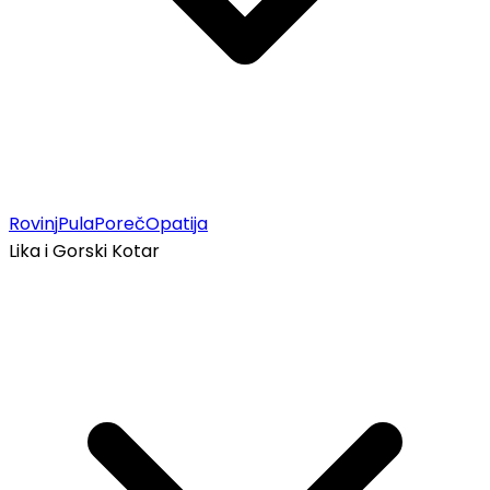
Rovinj
Pula
Poreč
Opatija
Lika i Gorski Kotar