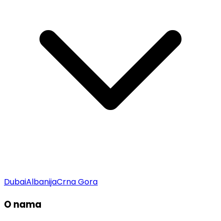
Dubai
Albanija
Crna Gora
O nama