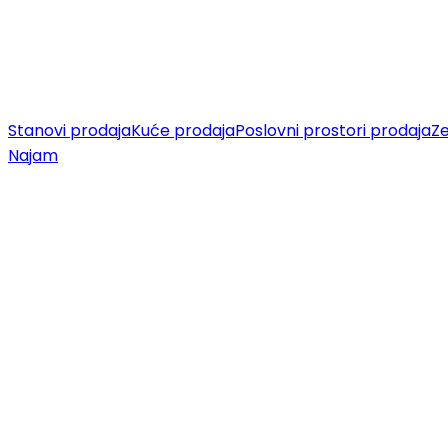
Stanovi prodaja
Kuće prodaja
Poslovni prostori prodaja
Ze
Najam