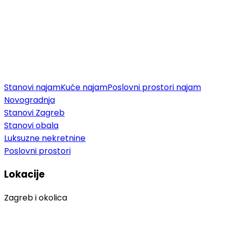
Stanovi najam
Kuće najam
Poslovni prostori najam
Novogradnja
Stanovi Zagreb
Stanovi obala
Luksuzne nekretnine
Poslovni prostori
Lokacije
Zagreb i okolica