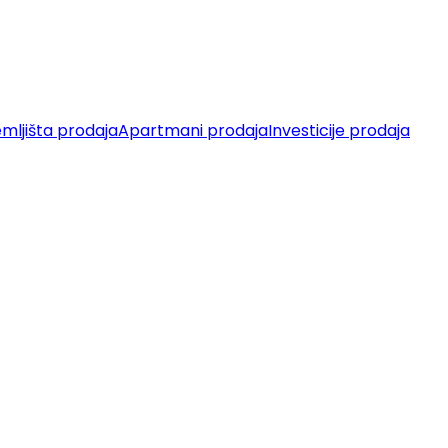
mljišta prodaja
Apartmani prodaja
Investicije prodaja