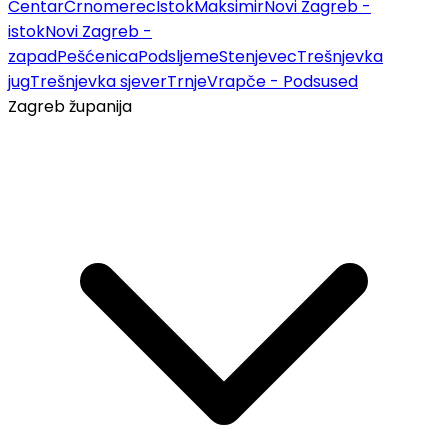
Centar
Črnomerec
Istok
Maksimir
Novi Zagreb -
istok
Novi Zagreb -
zapad
Pešćenica
Podsljeme
Stenjevec
Trešnjevka
jug
Trešnjevka sjever
Trnje
Vrapče - Podsused
Zagreb županija