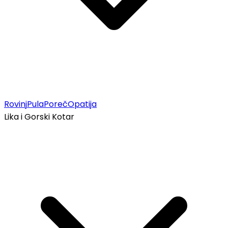
Rovinj
Pula
Poreč
Opatija
Lika i Gorski Kotar