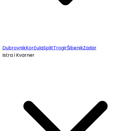
Dubrovnik
Korčula
Split
Trogir
Šibenik
Zadar
Istra i Kvarner