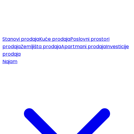
Stanovi prodaja
Kuće prodaja
Poslovni prostori
prodaja
Zemljišta prodaja
Apartmani prodaja
Investicije
prodaja
Najam