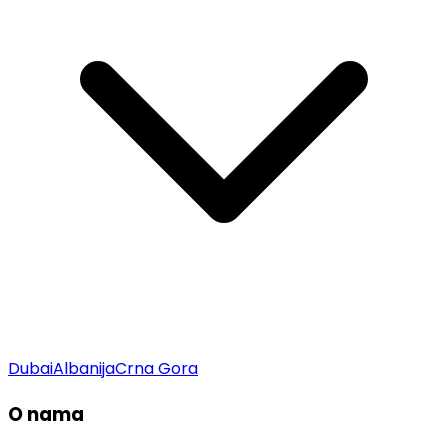
Dubai
Albanija
Crna Gora
O nama