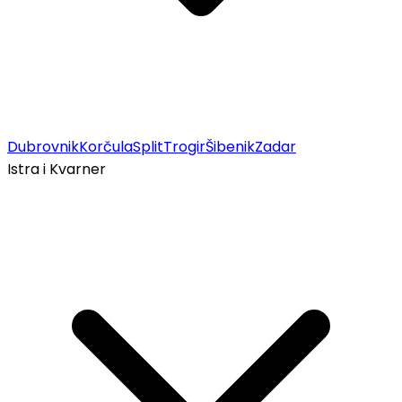
Dubrovnik
Korčula
Split
Trogir
Šibenik
Zadar
Istra i Kvarner