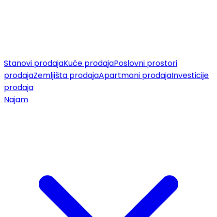
Stanovi prodaja
Kuće prodaja
Poslovni prostori
prodaja
Zemljišta prodaja
Apartmani prodaja
Investicije
prodaja
Najam