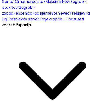
Centar
Črnomerec
Istok
Maksimir
Novi Zagreb -
istok
Novi Zagreb -
zapad
Pešćenica
Podsljeme
Stenjevec
Trešnjevka
jug
Trešnjevka sjever
Trnje
Vrapče - Podsused
Zagreb županija