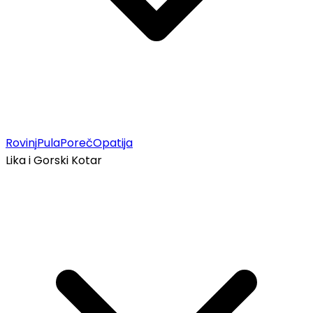
Rovinj
Pula
Poreč
Opatija
Lika i Gorski Kotar