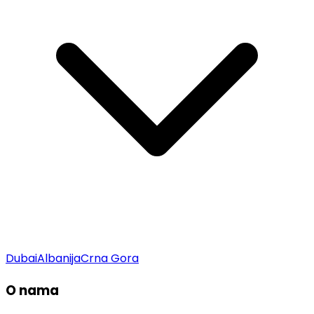
Dubai
Albanija
Crna Gora
O nama