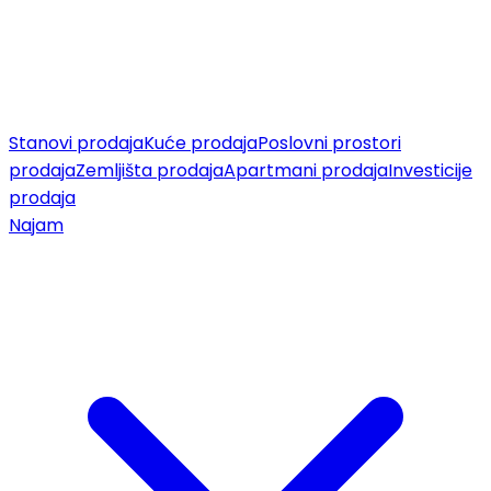
Stanovi prodaja
Kuće prodaja
Poslovni prostori
prodaja
Zemljišta prodaja
Apartmani prodaja
Investicije
prodaja
Najam