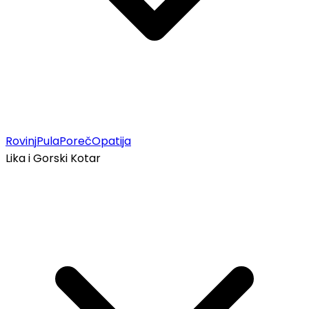
Rovinj
Pula
Poreč
Opatija
Lika i Gorski Kotar