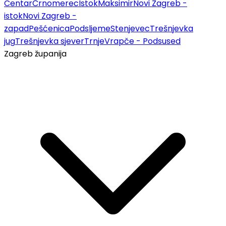
Centar
Črnomerec
Istok
Maksimir
Novi Zagreb -
istok
Novi Zagreb -
zapad
Pešćenica
Podsljeme
Stenjevec
Trešnjevka
jug
Trešnjevka sjever
Trnje
Vrapče - Podsused
Zagreb županija