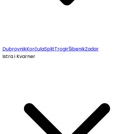
Dubrovnik
Korčula
Split
Trogir
Šibenik
Zadar
Istra i Kvarner