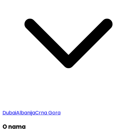
Dubai
Albanija
Crna Gora
O nama