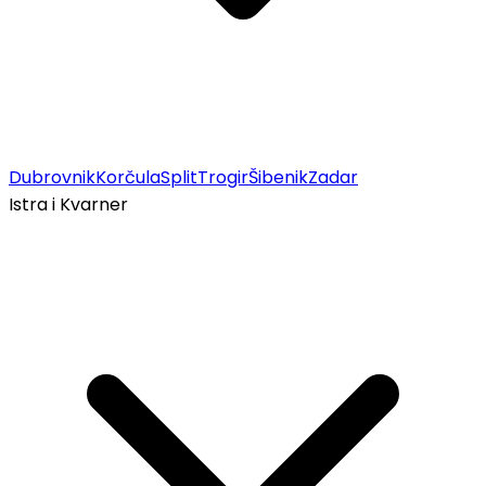
Dubrovnik
Korčula
Split
Trogir
Šibenik
Zadar
Istra i Kvarner