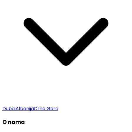
Dubai
Albanija
Crna Gora
O nama