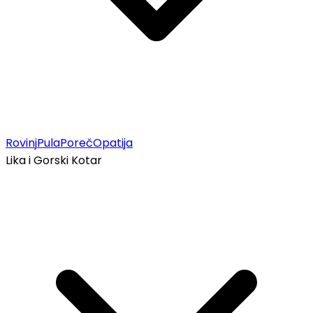
Rovinj
Pula
Poreč
Opatija
Lika i Gorski Kotar