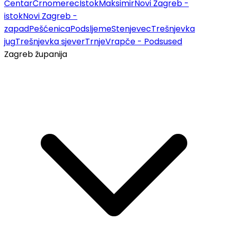
Centar
Črnomerec
Istok
Maksimir
Novi Zagreb -
istok
Novi Zagreb -
zapad
Pešćenica
Podsljeme
Stenjevec
Trešnjevka
jug
Trešnjevka sjever
Trnje
Vrapče - Podsused
Zagreb županija