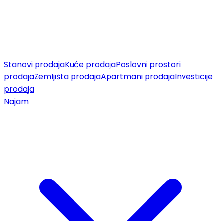
Stanovi prodaja
Kuće prodaja
Poslovni prostori
prodaja
Zemljišta prodaja
Apartmani prodaja
Investicije
prodaja
Najam