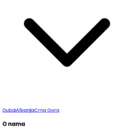
Dubai
Albanija
Crna Gora
O nama