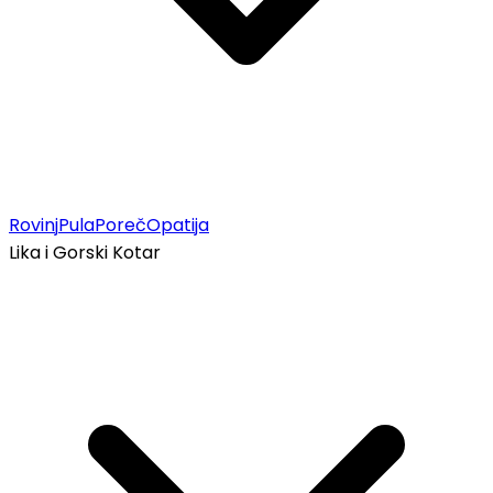
Rovinj
Pula
Poreč
Opatija
Lika i Gorski Kotar