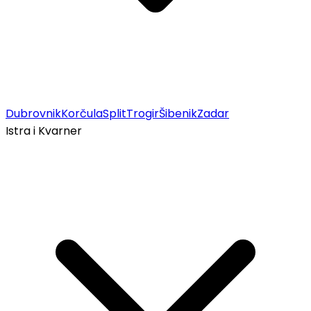
Dubrovnik
Korčula
Split
Trogir
Šibenik
Zadar
Istra i Kvarner