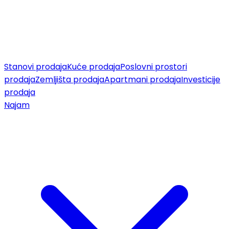
Stanovi prodaja
Kuće prodaja
Poslovni prostori
prodaja
Zemljišta prodaja
Apartmani prodaja
Investicije
prodaja
Najam