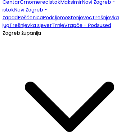
Centar
Črnomerec
Istok
Maksimir
Novi Zagreb -
istok
Novi Zagreb -
zapad
Pešćenica
Podsljeme
Stenjevec
Trešnjevka
jug
Trešnjevka sjever
Trnje
Vrapče - Podsused
Zagreb županija