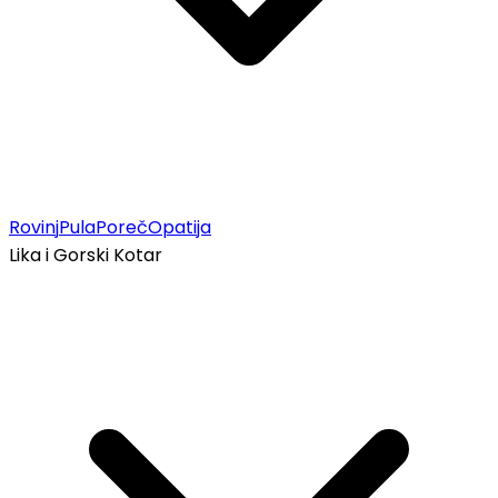
Rovinj
Pula
Poreč
Opatija
Lika i Gorski Kotar