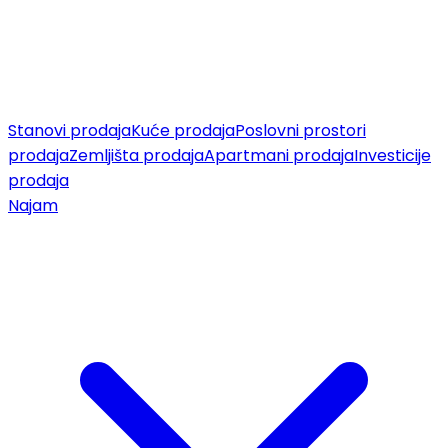
Stanovi prodaja
Kuće prodaja
Poslovni prostori
prodaja
Zemljišta prodaja
Apartmani prodaja
Investicije
prodaja
Najam