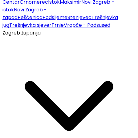
Centar
Črnomerec
Istok
Maksimir
Novi Zagreb -
istok
Novi Zagreb -
zapad
Pešćenica
Podsljeme
Stenjevec
Trešnjevka
jug
Trešnjevka sjever
Trnje
Vrapče - Podsused
Zagreb županija