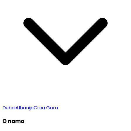
Dubai
Albanija
Crna Gora
O nama