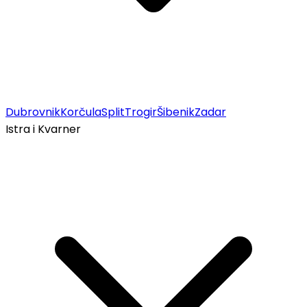
Dubrovnik
Korčula
Split
Trogir
Šibenik
Zadar
Istra i Kvarner