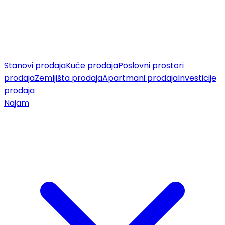
Stanovi prodaja
Kuće prodaja
Poslovni prostori
prodaja
Zemljišta prodaja
Apartmani prodaja
Investicije
prodaja
Najam