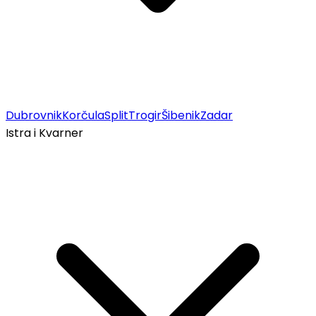
Dubrovnik
Korčula
Split
Trogir
Šibenik
Zadar
Istra i Kvarner