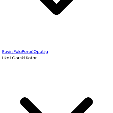
Rovinj
Pula
Poreč
Opatija
Lika i Gorski Kotar