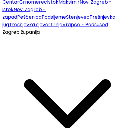
Centar
Črnomerec
Istok
Maksimir
Novi Zagreb -
istok
Novi Zagreb -
zapad
Pešćenica
Podsljeme
Stenjevec
Trešnjevka
jug
Trešnjevka sjever
Trnje
Vrapče - Podsused
Zagreb županija