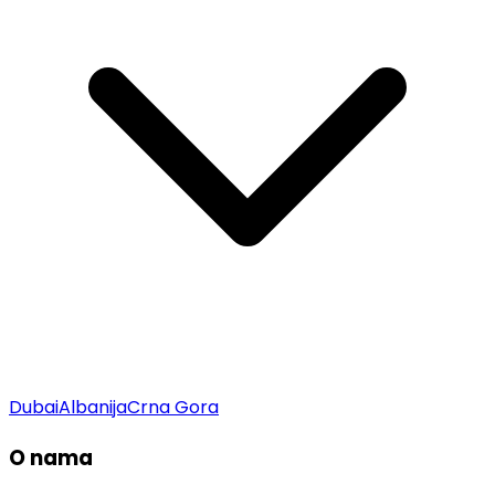
Dubai
Albanija
Crna Gora
O nama